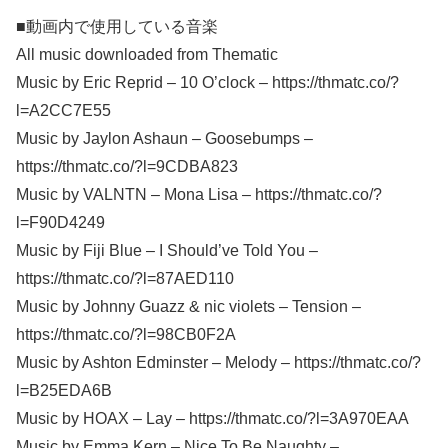
■動画内で使用している音楽
All music downloaded from Thematic
Music by Eric Reprid – 10 O’clock – https://thmatc.co/?
l=A2CC7E55
Music by Jaylon Ashaun – Goosebumps –
https://thmatc.co/?l=9CDBA823
Music by VALNTN – Mona Lisa – https://thmatc.co/?
l=F90D4249
Music by Fiji Blue – I Should’ve Told You –
https://thmatc.co/?l=87AED110
Music by Johnny Guazz & nic violets – Tension –
https://thmatc.co/?l=98CB0F2A
Music by Ashton Edminster – Melody – https://thmatc.co/?
l=B25EDA6B
Music by HOAX – Lay – https://thmatc.co/?l=3A970EAA
Music by Emma Kern – Nice To Be Naughty –