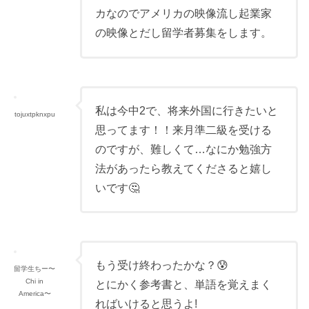
カなのでアメリカの映像流し起業家
の映像とだし留学者募集をします。
私は今中2で、将来外国に行きたいと
tojuxtpknxpu
思ってます！！来月準二級を受ける
のですが、難しくて…なにか勉強方
法があったら教えてくださると嬉し
いです🤔
もう受け終わったかな？😰
留学生ちー〜
Chi in
とにかく参考書と、単語を覚えまく
America〜
ればいけると思うよ!