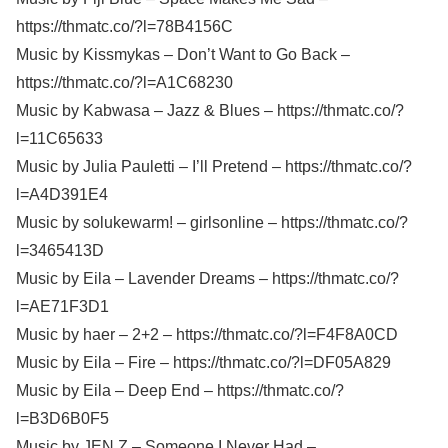
https://thmatc.co/?l=78B4156C
Music by Kissmykas – Don’t Want to Go Back –
https://thmatc.co/?l=A1C68230
Music by Kabwasa – Jazz & Blues – https://thmatc.co/?
l=11C65633
Music by Julia Pauletti – I’ll Pretend – https://thmatc.co/?
l=A4D391E4
Music by solukewarm! – girlsonline – https://thmatc.co/?
l=3465413D
Music by Eila – Lavender Dreams – https://thmatc.co/?
l=AE71F3D1
Music by haer – 2+2 – https://thmatc.co/?l=F4F8A0CD
Music by Eila – Fire – https://thmatc.co/?l=DF05A829
Music by Eila – Deep End – https://thmatc.co/?
l=B3D6B0F5
Music by JEN Z – Someone I Never Had –