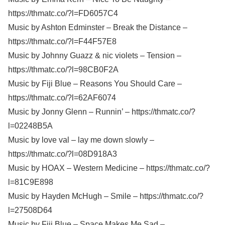
https://thmatc.co/?l=FD6057C4
Music by Ashton Edminster – Break the Distance –
https://thmatc.co/?l=F44F57E8
Music by Johnny Guazz & nic violets – Tension –
https://thmatc.co/?l=98CB0F2A
Music by Fiji Blue – Reasons You Should Care –
https://thmatc.co/?l=62AF6074
Music by Jonny Glenn – Runnin’ – https://thmatc.co/?
l=02248B5A
Music by love val – lay me down slowly –
https://thmatc.co/?l=08D918A3
Music by HOAX – Western Medicine – https://thmatc.co/?
l=81C9E898
Music by Hayden McHugh – Smile – https://thmatc.co/?
l=27508D64
Music by Fiji Blue – Space Makes Me Sad –