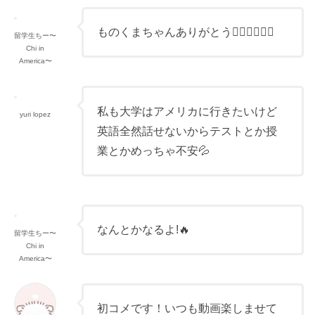
ものくまちゃんありがとう🙇‍♀️🙇‍♀️❤️‍🔥
留学生ちー〜
Chi in
America〜
私も大学はアメリカに行きたいけど
yuri lopez
英語全然話せないからテストとか授
業とかめっちゃ不安💦
なんとかなるよ!🔥
留学生ちー〜
Chi in
America〜
初コメです！いつも動画楽しませて