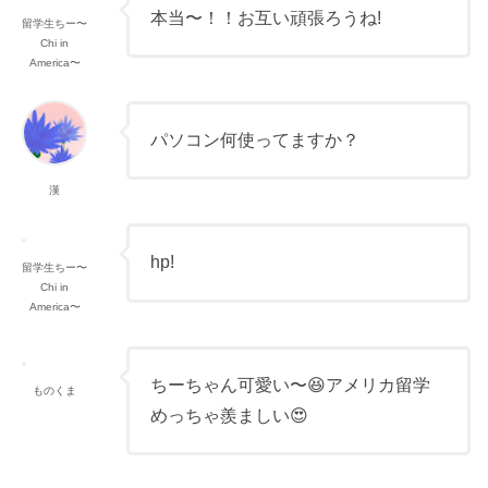
本当〜！！お互い頑張ろうね!
留学生ちー〜
Chi in
America〜
パソコン何使ってますか？
漢
hp!
留学生ちー〜
Chi in
America〜
ちーちゃん可愛い〜😆アメリカ留学
ものくま
めっちゃ羨ましい😍