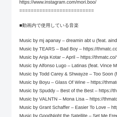
https://www.instagram.com/mori.boo/
==========================
■動画内で使用している音楽
Music by mj apanay – dreamin abt u (feat. ain
Music by TEARS – Bad Boy – https://thmatc.
Music by Anja Kotar – April – https://thmatc.
Music by Alfonso Lugo – Latinas (feat. Vince 
Music by Todd Carey & Shwayze – Too Soon (f
Music by Boyu – Glass Of Wine – https://thm
Music by Spuddy – Best of the Best – https:/
Music by VALNTN – Mona Lisa – https://thma
Music by Grant Schaffer – Easier To Love – ht
Music by GoodNight the Satellite – Set Me Fre