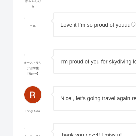
ぱる にしむ
ら
Love it I’m so proud of youuu♡
ニル
I’m proud of you for skydiving l
オーストラリ
ア留学生
【Remy】
Nice , let’s going travel again 
Ricky Xiao
thank you ricky!! I miss u!