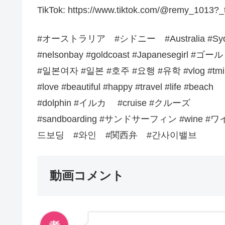
TikTok: https://www.tiktok.com/@remy_101
#オーストラリア #シドニー #Australia #Sy
#nelsonbay #goldcoast #Japanese
#일본여자 #일본 #호주 #요행 #유학 #vlog #t
#love #beautiful #happy #travel #life #beach
#dolphin #イルカ #cruise #クルーズ
#sandboarding #サンドサーフィン #wi
드보딩 #와인 #関西弁 #간사이밸브
動画コメント