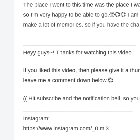
The place I went to this time was the place I w
so I’m very happy to be able to go.🥹💞💞 I am
make a lot of memories, so if you have the cha
____________________________________
Heyy guys~! Thanks for watching this video.
If you liked this video, then please give it a th
leave me a comment down below.💞
(( Hit subscribe and the notification bell, so
___________________________________
Instagram:
https://www.instagram.com/_0.mi3