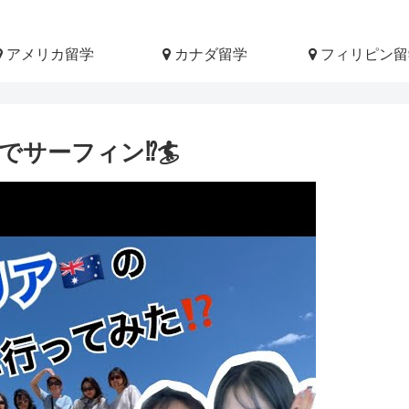
アメリカ留学
カナダ留学
フィリピン留
サーフィン⁉️🏄