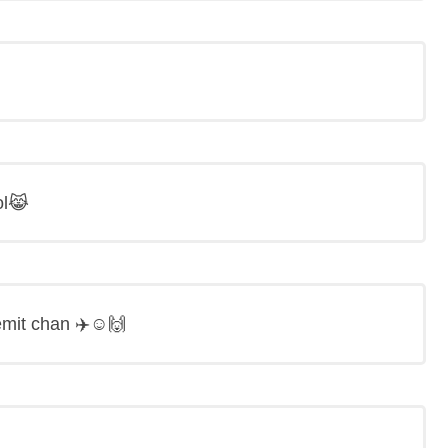
ol😹
remit chan ✈️☺️🙌