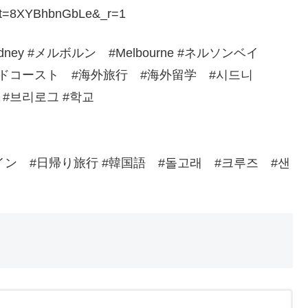
3?_t=8XYBhbnGbLe&_r=1
dney #メルボルン #Melbourne #ネルソンベイ
girl #ゴールドコースト #海外旅行 #海外留学 #시드니
mi #브리로그 #학교
ne #ワイン #日帰り旅行 #韓国語 #돌고래 #크루즈 #샌