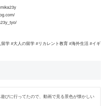
mika23y
.com/​​
a23y_tyo/
人留学 #大人の留学 #リカレント教育 #海外生活 #イギ
へ遊びに行ってたので、動画で見る景色が懐かしい