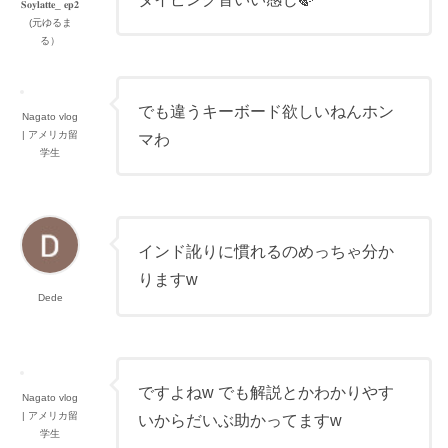
𝐒𝐨𝐲𝐥𝐚𝐭𝐭𝐞_ 𝐞𝐩𝟐
(元ゆるま
る）
でも違うキーボード欲しいねんホン
Nagato vlog
| アメリカ留
マわ
学生
インド訛りに慣れるのめっちゃ分か
りますw
Dede
ですよねw でも解説とかわかりやす
Nagato vlog
| アメリカ留
いからだいぶ助かってますw
学生