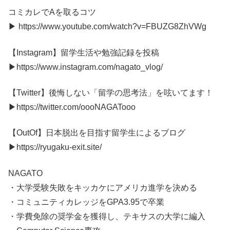
コミカレでAを取るコツ
▶︎ https://www.youtube.com/watch?v=FBUZG8ZhVWg
【Instagram】留学生活や勉強記録を投稿
▶︎https://www.instagram.com/nagato_vlog/
【Twitter】後悔しない「留学の思考法」を呟いてます！
▶︎https://twitter.com/oooNAGATooo
【OutOf】日本脱出を目指す留学生によるブログ
▶︎https://ryugaku-exit.site/
NAGATO
・大学受験失敗をキッカケにアメリカ進学を決める​
・コミュニティカレッジをGPA3.95で卒業
・学費免除の​奨学金を獲得し、テキサスの大学に編入