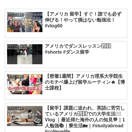
【アメリカ 留学】すぐ！誰でも必ず
アメリカ留学
伸びる！やって損はない勉強法！
#vlog60
アメリカでダンスレッスン🇺🇸
アメリカ留学
#shorts #ダンス留学
【密着1週間】アメリカ理系大学院生
アメリカ留学
のモチベ爆上げ留学ルーティン🔥【博
士課程】
【留学】課題に追われ、英語に苦労し
アメリカ留学
ているアメリカ🇺🇸での大学生活✍🏻
Vlog ｜最近得た海外の人の知見💬｜1
人勉強📚｜寮生活🏡｜#studyabroad
#collegelife