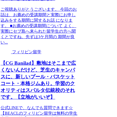
ご視聴ありがとうございます。 今回のお
話は、お薦めの受講期間と実際にお申し
込みをする期間に関するお話 になりま
す。 ■お薦めの受講期間について よく、
実際にセブ島へ来られた留学生の方へ聞
くとですね、先ずは3ケ月間の 期間が良
い...
フィリピン留学
【CG Banilad】敷地はそこまで広
くないんだけど、芝生のキャンパ
スに、新しいプール・バスケット
コート・本格ジムあり。学習のク
オリティはスパルタ伝統校のそれ
です。【立地がいいぞ】
公式LINEで、なんでも質問できます☆
【BEACLのフィリピン留学は無料の学生