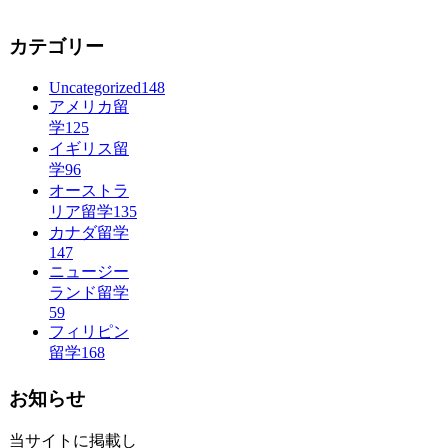
カテゴリー
Uncategorized
148
アメリカ留
学
125
イギリス留
学
96
オーストラ
リア留学
135
カナダ留学
147
ニュージー
ランド留学
59
フィリピン
留学
168
お知らせ
当サイトに掲載し