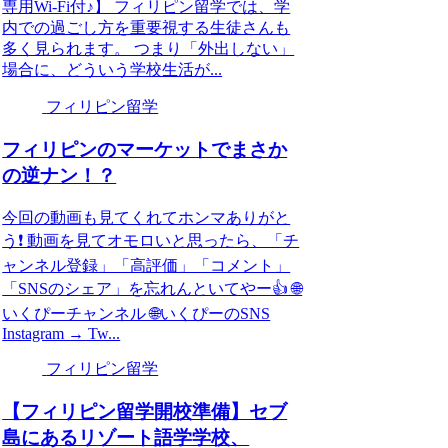
専用Wi-Fi付♪】 フィリピン留学では、学
内での過ごし方を重要視する生徒さんも
多く見られます。 つまり「外出しない」
場合に、どういう学校生活が...
フィリピン留学
フィリピンのマーケットでまさか
の逆ナン！？
今回の動画も見てくれてホンマありがと
う❗️ 動画を見てオモロいと思ったら、「チ
ャンネル登録」「高評価」「コメント」
「SNSのシェア」を忘れんといてやー👍 🌐
いくぴーチャンネル 🌐いくぴーのSNS
Instagram → Tw...
フィリピン留学
【フィリピン留学開校準備】セブ
島にあるリゾート語学学校、