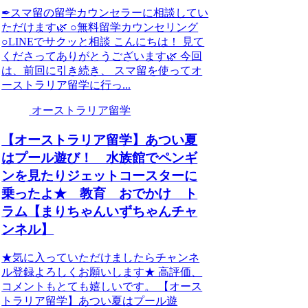
✒︎スマ留の留学カウンセラーに相談してい
ただけます🌿 ○無料留学カウンセリング
○LINEでサクッと相談 こんにちは！ 見て
くださってありがとうございます🌿 今回
は、前回に引き続き、 スマ留を使ってオ
ーストラリア留学に行っ...
オーストラリア留学
【オーストラリア留学】あつい夏
はプール遊び！ 水族館でペンギ
ンを見たりジェットコースターに
乗ったよ★ 教育 おでかけ ト
ラム【まりちゃんいずちゃんチャ
ンネル】
★気に入っていただけましたらチャンネ
ル登録よろしくお願いします★ 高評価、
コメントもとても嬉しいです。 【オース
トラリア留学】あつい夏はプール遊