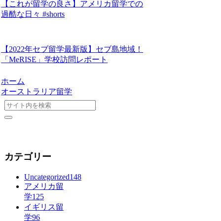
【これが留学の良さ】アメリカ留学での
過酷な日々 #shorts
【2022年セブ留学最新版】セブ島地域！
「MeRISE」学校訪問レポート
ホーム
オーストラリア留学
カテゴリー
Uncategorized
148
アメリカ留
学
125
イギリス留
学
96