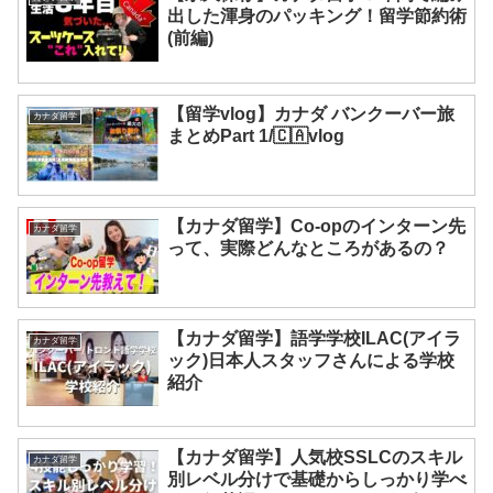
出した渾身のパッキング！留学節約術
(前編)
【留学vlog】カナダ バンクーバー旅
カナダ留学
まとめPart 1/🇨🇦vlog
【カナダ留学】Co-opのインターン先
カナダ留学
って、実際どんなところがあるの？
【カナダ留学】語学学校ILAC(アイラ
カナダ留学
ック)日本人スタッフさんによる学校
紹介
【カナダ留学】人気校SSLCのスキル
カナダ留学
別レベル分けで基礎からしっかり学べ