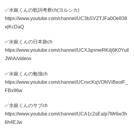
✅水銀くんの歌詞考察ch(ヨルシカ)
https://www.youtube.com/channel/UC3bSVZTJFa0Oe838
vjKcDaQ
✅水銀くんの日本旅ch
https://www.youtube.com/channel/UCXJqnmeRKilj6K0Yutl
JWiA/videos
✅水銀くんの勉強ch
https://www.youtube.com/channel/UCnvcKqVONViBeoIF_
FBx96w
✅水銀くんのサブch
https://www.youtube.com/channel/UCA1c2sEalp7Mr6w3h
6h4EJw