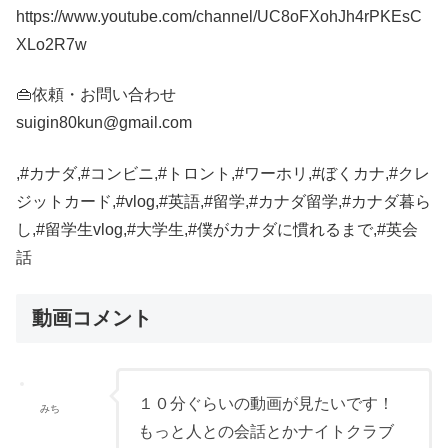
https://www.youtube.com/channel/UC8oFXohJh4rPKEsC
XLo2R7w
👜依頼・お問い合わせ
suigin80kun@gmail.com
,#カナダ,#コンビニ,#トロント,#ワーホリ,#ぼくカナ,#クレ
ジットカード,#vlog,#英語,#留学,#カナダ留学,#カナダ暮ら
し,#留学生vlog,#大学生,#僕がカナダに慣れるまで,#英会
話
動画コメント
１０分ぐらいの動画が見たいです！
みち
もっと人との会話とかナイトクラブ