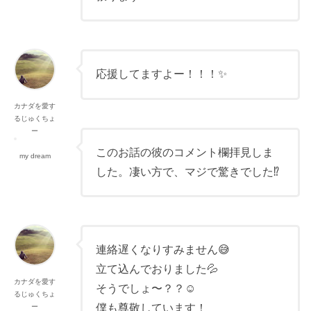
応援してますよー！！！✨
カナダを愛す
るじゅくちょ
ー
このお話の彼のコメント欄拝見しま
my dream
した。凄い方で、マジで驚きでした⁉️
連絡遅くなりすみません😅
立て込んでおりました💦
カナダを愛す
そうでしょ〜？？☺️
るじゅくちょ
僕も尊敬しています！
ー