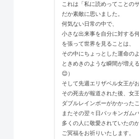
これは「私に読めってことの
だか素敵に思いました。
何気ない日常の中で、
小さな出来事を自分に対する
を張って世界を見ることは、
その中にちょっとした運命の
ときめきのような瞬間が増え
😌）
そして先週エリザベル女王が
その死去が報道された後、女
ダブルレインボーがかかった
またその翌々日バッキンガム
多くの人に敬愛されていたの
ご冥福をお祈りいたします。