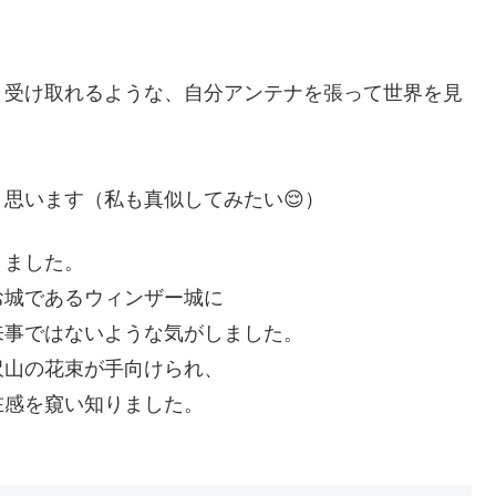
と受け取れるような、自分アンテナを張って世界を見
思います（私も真似してみたい😌）
りました。
お城であるウィンザー城に
来事ではないような気がしました。
沢山の花束が手向けられ、
在感を窺い知りました。