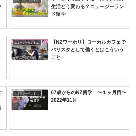
ジ
生活どう変わる？ニュージーラン
ド留学
！
【NZワーホリ】ローカルカフェで
ニュージーランド留学
バリスタとして働くとはこういう
ト
こと
に
67歳からのNZ留学 〜１ヶ月目〜
ニュージーランド留学
や
2022年11月
密
】