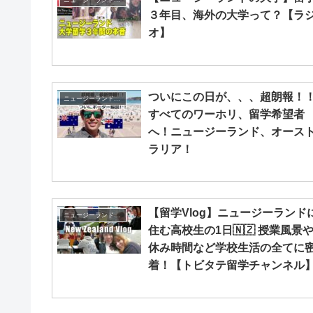
３年目、海外の大学って？【ラ
オ】
ついにこの日が、、、超朗報！
ニュージーランド留学
すべてのワーホリ、留学希望者
へ！ニュージーランド、オース
ラリア！
【留学Vlog】ニュージーランド
ニュージーランド留学
住む高校生の1日🇳🇿 授業風景
休み時間など学校生活の全てに
着！【トビタテ留学チャンネル