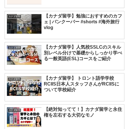
【カナダ留学】勉強におすすめのカフ
カナダ留学
ェ | バンクーバー #shorts #海外旅行
vlog
【カナダ留学】人気校SSLCのスキル
カナダ留学
別レベル分けで基礎からしっかり学べ
る一般英語(ESL)コースをご紹介
【カナダ留学】 トロント語学学校
カナダ留学
RCIIS日本人スタッフさんがRCIISに
ついて学校紹介
【絶対知ってて！】カナダ留学と永住
カナダ留学
権を左右する大切なモノ