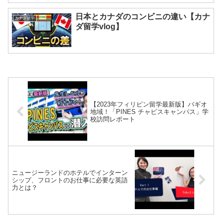
日本とカナダのコンビニの違い【カナ
カナダ留学
ダ留学vlog】
【2023年フィリピン留学最新版】バギオ
地域！「PINES チャピスキャンパス」学
校訪問レポート
ニュージーランドのホテルでインターン
シップ、フロントのお仕事に必要な英語
力とは？