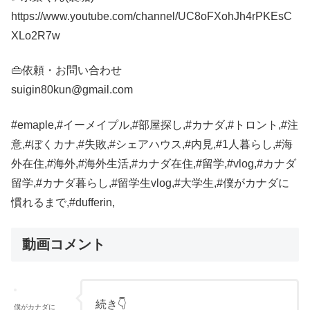
https://www.youtube.com/channel/UC8oFXohJh4rPKEsC
XLo2R7w
👜依頼・お問い合わせ
suigin80kun@gmail.com
#emaple,#イーメイプル,#部屋探し,#カナダ,#トロント,#注
意,#ぼくカナ,#失敗,#シェアハウス,#内見,#1人暮らし,#海
外在住,#海外,#海外生活,#カナダ在住,#留学,#vlog,#カナダ
留学,#カナダ暮らし,#留学生vlog,#大学生,#僕がカナダに
慣れるまで,#dufferin,
動画コメント
続き👇
僕がカナダに