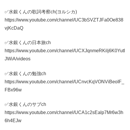
✅水銀くんの歌詞考察ch(ヨルシカ)
https://www.youtube.com/channel/UC3bSVZTJFa0Oe838
vjKcDaQ
✅水銀くんの日本旅ch
https://www.youtube.com/channel/UCXJqnmeRKilj6K0Yutl
JWiA/videos
✅水銀くんの勉強ch
https://www.youtube.com/channel/UCnvcKqVONViBeoIF_
FBx96w
✅水銀くんのサブch
https://www.youtube.com/channel/UCA1c2sEalp7Mr6w3h
6h4EJw