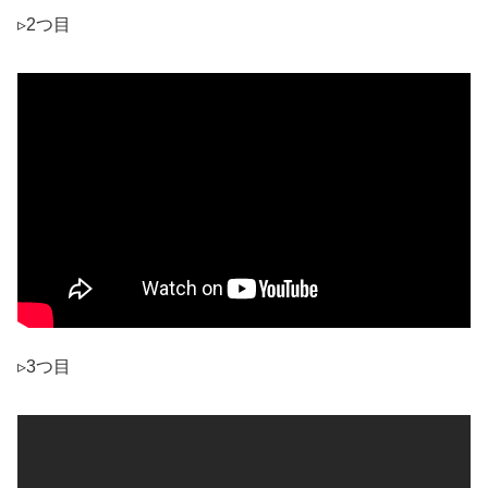
▹2つ目
▹3つ目