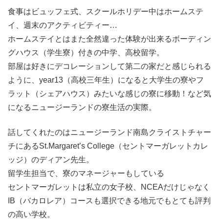
食事はビュッフェ式、スクールホリデー中はホームステ
イ、週末のアクティビティー…
ホームステイとはまた全然違った体験が出来るボーディン
グハウス（学生寮）付きの中学、高校留学。
部屋は好きにデコレーションして第二の家だと感じられる
ように、year13（高校三年生）になると大学生の寮やフ
ラット（シェアハウス）みたいな感じの寮に移動！など気
になるニュージーランドの寮生活の実際。
話してくれたのはニュージーランド南島クライストチャー
チにあるSt.Margaret’s College（セントマーガレットカレ
ッジ）のディアン先生。
留学生担当で、寮のマネージャーもしている
セントマーガレットは私立の女子校、NCEAだけじゃなく
IB（バカロレア）コースも選択できる地元でもとても評判
の高い学校。