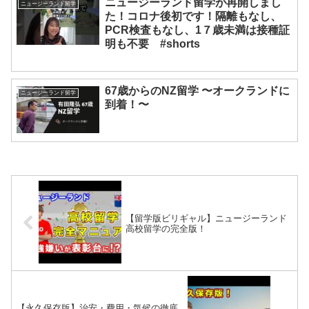
ニュージーランド留学が再開しまし
ニュージーランド留学
た！コロナ後初です！隔離もなし、
PCR検査もなし、1７歳未満は接種証
明も不要 #shorts
67歳からのNZ留学 〜オークランドに
ニュージーランド留学
到着！〜
【留学版ビリギャル】ニュージーランド
高校留学の完全版！
【永久保存版】治安・費用・気候の徹底