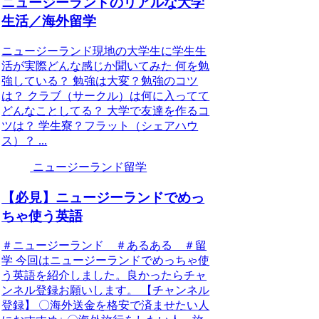
ニュージーランドのリアルな大学
生活／海外留学
ニュージーランド現地の大学生に学生生
活が実際どんな感じか聞いてみた 何を勉
強している？ 勉強は大変？勉強のコツ
は？ クラブ（サークル）は何に入ってて
どんなことしてる？ 大学で友達を作るコ
ツは？ 学生寮？フラット（シェアハウ
ス）？ ...
ニュージーランド留学
【必見】ニュージーランドでめっ
ちゃ使う英語
＃ニュージーランド ＃あるある ＃留
学 今回はニュージーランドでめっちゃ使
う英語を紹介しました。良かったらチャ
ンネル登録お願いします。 【チャンネル
登録】 〇海外送金を格安で済ませたい人