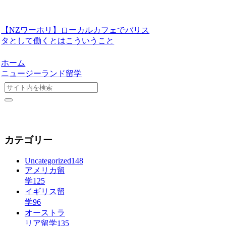
【NZワーホリ】ローカルカフェでバリス
タとして働くとはこういうこと
ホーム
ニュージーランド留学
カテゴリー
Uncategorized
148
アメリカ留
学
125
イギリス留
学
96
オーストラ
リア留学
135