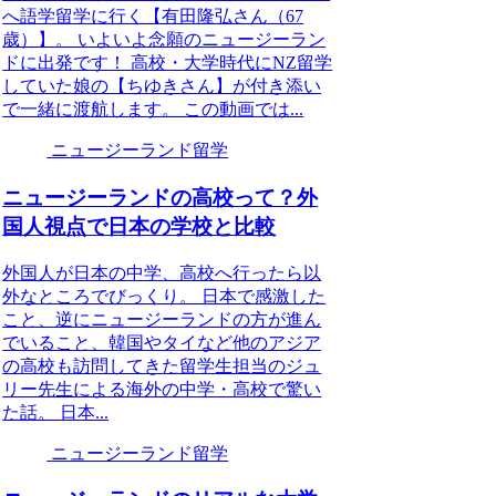
へ語学留学に行く【有田隆弘さん（67
歳）】。 いよいよ念願のニュージーラン
ドに出発です！ 高校・大学時代にNZ留学
していた娘の【ちゆきさん】が付き添い
で一緒に渡航します。 この動画では...
ニュージーランド留学
ニュージーランドの高校って？外
国人視点で日本の学校と比較
外国人が日本の中学、高校へ行ったら以
外なところでびっくり。 日本で感激した
こと、逆にニュージーランドの方が進ん
でいること、韓国やタイなど他のアジア
の高校も訪問してきた留学生担当のジュ
リー先生による海外の中学・高校で驚い
た話。 日本...
ニュージーランド留学