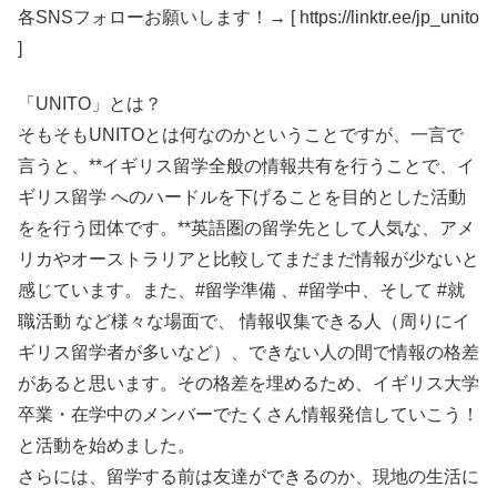
各SNSフォローお願いします！→ [ https://linktr.ee/jp_unito
]
「UNITO」とは？
そもそもUNITOとは何なのかということですが、一言で
言うと、**イギリス留学全般の情報共有を行うことで、イ
ギリス留学 へのハードルを下げることを目的とした活動
をを行う団体です。**英語圏の留学先として人気な、アメ
リカやオーストラリアと比較してまだまだ情報が少ないと
感じています。また、#留学準備 、#留学中、そして #就
職活動 など様々な場面で、 情報収集できる人（周りにイ
ギリス留学者が多いなど）、できない人の間で情報の格差
があると思います。その格差を埋めるため、イギリス大学
卒業・在学中のメンバーでたくさん情報発信していこう！
と活動を始めました。
さらには、留学する前は友達ができるのか、現地の生活に