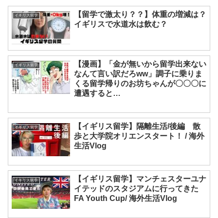
【留学で激太り？？】体重の増減は？
イギリス留学
イギリスで水道水は飲む？
【漫画】「金が無いから留学出来ない
イギリス留学
なんて言い訳だろww」調子に乗りま
くる留学帰りのお坊ちゃんが〇〇〇に
遭遇すると…
【イギリス留学】隔離生活/後編 散
イギリス留学
歩と大学院オリエンスタート！ / 海外
生活Vlog
【イギリス留学】マンチェスターユナ
イギリス留学
イテッドのスタジアムに行ってきた
FA Youth Cup/ 海外生活Vlog