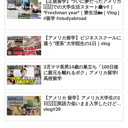
【正規留学】ついに夢だったアメリカ
アメリカ留学
🇺🇸での大学生活スタート🏫✨‼️｜
*Freshman year*｜寮生活🏡｜Vlog |
#留学 #studyabroad
【アメリカ留学】ビジネススクールに
アメリカ留学
通う”理系”大学院生の1日｜vlog
3児ママ長男14歳の巣立ち「100日後
アメリカ留学
に親元を離れるボク」アメリカ留学/
高校留学
【アメリカ 留学】アメリカ大学生の1
アメリカ留学
日🇺🇸英語力低いまま入学したけど…
vlog#39