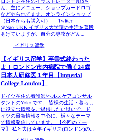
ロンドン在住のイラストレーターNaoさ
ん。主にメニュー、ショップカードロゴ
などやられてます。オンラインショップ
（日本からも購入可） Twitter
@Nao_UKK イギリス大学院の生活を普段
あげていますが、自分の専攻がどん...
イギリス留学
【イギリス留学】卒業式終わった
よ！ロンドン市内病院で働く24歳
日本人研修医１年目【Imperial
College London】
ドイツ在住の看護師/ヘルスケアコンサル
タントのYoko です。 皆様の生活・暮らし
に役立つ情報をご提供したい思いで、ド
イツの最新情報を中心に、様々なテーマ
で情報発信しています。 【今回のテー
マ】 私と夫は今年イギリス(ロンドン)の...