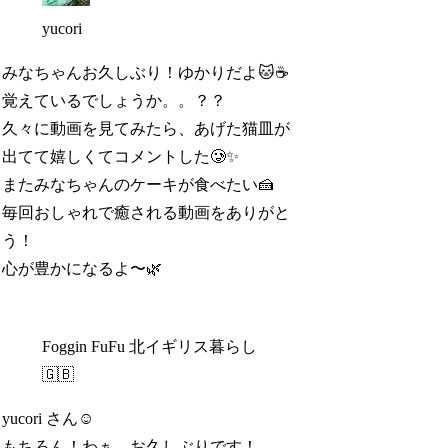
yucori
みなちゃんお久しぶり！ゆかりだよ🐱☕️
覚えているでしょうか。。？？
久々に動画を見てみたら、あげた猫皿が
出てて嬉しくてコメントした🥲✨
またみなちゃんのケーキが食べたい🍰
毎回おしゃれで癒される動画をありがと
う！
心が豊かになるよ〜🌿
Foggin FuFu 北イギリス暮らし
🇬🇧
yucori さん☺️
もちろん！わぁ、お久しぶりです！