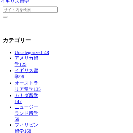
イギリス留学
カテゴリー
Uncategorized
148
アメリカ留
学
125
イギリス留
学
96
オーストラ
リア留学
135
カナダ留学
147
ニュージー
ランド留学
59
フィリピン
留学
168