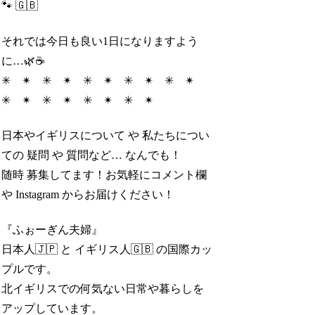
🐾 🇬🇧
それでは今日も良い1日になりますよう
に…🌿☕️
✳︎ ✴︎ ✳︎ ✴︎ ✳︎ ✴︎ ✳︎ ✴︎ ✳︎ ✴︎
✳︎ ✴︎ ✳︎ ✴︎ ✳︎ ✴︎ ✳︎ ✴︎
日本やイギリスについて や 私たちについ
ての 疑問 や 質問など… なんでも！
随時 募集してます！お気軽にコメント欄
や Instagram からお届けください！
『ふぉーぎん夫婦』
日本人🇯🇵 と イギリス人🇬🇧 の国際カッ
プルです。
北イギリスでの何気ない日常や暮らしを
アップしています。