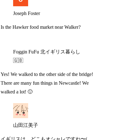
Joseph Foster
Is the Hawker food market near Walker?
Foggin FuFu 北イギリス暮らし
🇬🇧
Yes! We walked to the other side of the bridge!
There are many fun things in Newcastle! We
walked a lot! 🙂
山田江美子
イギリスは、どこもオシャレですね〜(