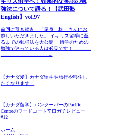
ギリス留学へ！効果的な英語の勉
強法について語る！【武田塾
English】vol.97
前回に引き続き、「尾身 柊」さんにお
越しいただきました。 イギリス留学に至
るまでの勉強法を大公開！ 留学のための
勉強で迷っている人は必見です！ -----------
--------------------------------...
【カナダ愛】カナダ留学や旅行や移住し
たくなります！
【カナダ留学】バンクーバーのPacific
Centreのフードコート辛口ガチレビュー！
#12
ホーム