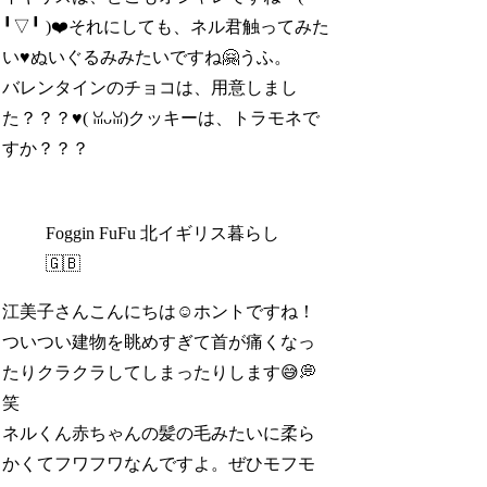
╹▽╹ )❤️それにしても、ネル君触ってみた
い♥ぬいぐるみみたいですね🤗うふ。
バレンタインのチョコは、用意しまし
た？？？♥( ꈍᴗꈍ)クッキーは、トラモネで
すか？？？
Foggin FuFu 北イギリス暮らし
🇬🇧
江美子さんこんにちは☺️ホントですね！
ついつい建物を眺めすぎて首が痛くなっ
たりクラクラしてしまったりします😅💭
笑
ネルくん赤ちゃんの髪の毛みたいに柔ら
かくてフワフワなんですよ。ぜひモフモ