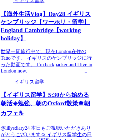
イギリス留学
【海外生活Vlog】Day28 イギリス
ケンブリッジ【ワーホリ・留学】
England Cambridge【working
holiday】
世界一周旅行中で、現在London在住の
Tattoです。 イギリスのケンブリッジに行
った動画です。 I`m backpacker and I live in
London now. ________ ________ _____...
イギリス留学
【イギリス留学】5:30から始める
朝活☀️勉強、朝のOxford散策🍁朝
カフェ☕️
@lillysdiary24 本日もご視聴いただきあり
がとうございます☺️ イギリス留学生の日