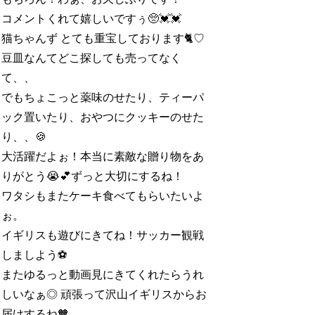
コメントくれて嬉しいですぅ🥺💓💓
猫ちゃんず とても重宝しております🐈♡
豆皿なんてどこ探しても売ってなく
て、、
でもちょこっと薬味のせたり、ティーパ
ック置いたり、おやつにクッキーのせた
り、、🍪
大活躍だよぉ！本当に素敵な贈り物をあ
りがとう😭💕ずっと大切にするね！
ワタシもまたケーキ食べてもらいたいよ
ぉ。
イギリスも遊びにきてね！サッカー観戦
しましよう⚽️
またゆるっと動画見にきてくれたらうれ
しいなぁ◎ 頑張って沢山イギリスからお
届けするね🧡