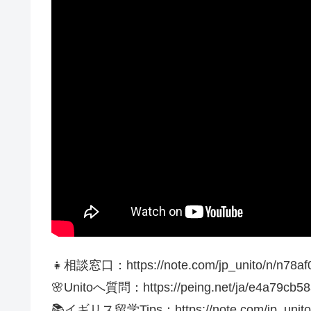
👧相談窓口：https://note.com/jp_unito/n/n78a
🌸Unitoへ質問：https://peing.net/ja/e4a79cb5
📚イギリス留学Tips：https://note.com/jp_unito