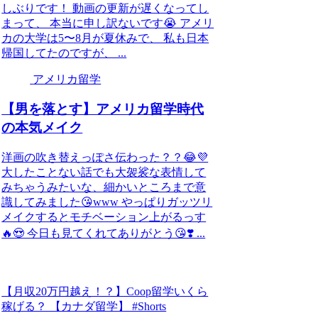
しぶりです！ 動画の更新が遅くなってし
まって、 本当に申し訳ないです😭 アメリ
カの大学は5〜8月が夏休みで、 私も日本
帰国してたのですが、 ...
アメリカ留学
【男を落とす】アメリカ留学時代
の本気メイク
洋画の吹き替えっぽさ伝わった？？😂💜
大したことない話でも大袈裟な表情して
みちゃうみたいな、細かいところまで意
識してみました😘www やっぱりガッツリ
メイクするとモチベーション上がるっす
🔥😍 今日も見てくれてありがとう😘❣️ ...
【月収20万円越え！？】Coop留学いくら
稼げる？ 【カナダ留学】 #Shorts