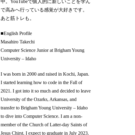
中。YouTubeで個人的に新しいことを学ん
で高みへ行っている感覚が大好きです。
あと筋トレも。
■English Profile
Masahiro Takechi
Computer Science Junior at Brigham Young
University – Idaho
I was born in 2000 and raised in Kochi, Japan.
I started learning how to code in the Fall of
2021. I got into it so much and decided to leave
University of the Ozarks, Arkansas, and
transfer to Brigham Young University – Idaho
to dive into Computer Science. I am a non-
member of the Church of Latter-day Saints of
Jesus Chirst. I expect to graduate in July 2023.