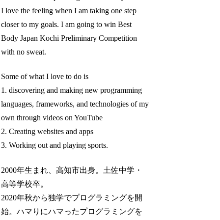
I love the feeling when I am taking one step
closer to my goals. I am going to win Best
Body Japan Kochi Preliminary Competition
with no sweat.
Some of what I love to do is
1. discovering and making new programming
languages, frameworks, and technologies of my
own through videos on YouTube
2. Creating websites and apps
3. Working out and playing sports.
2000年生まれ、高知市出身。土佐中学・
高等学校卒。
2020年秋から独学でプログラミングを開
始。ハマりにハマったプログラミングを