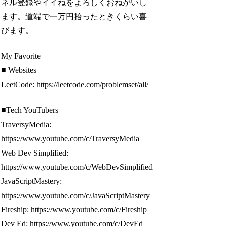
ネル登録やイイねをよろしくおねがいし
ます。道端で一万円拾ったときくらい喜
びます。
My Favorite
■ Websites
LeetCode: https://leetcode.com/problemset/all/
■Tech YouTubers
TraversyMedia:
https://www.youtube.com/c/TraversyMedia
Web Dev Simplified:
https://www.youtube.com/c/WebDevSimplified
JavaScriptMastery:
https://www.youtube.com/c/JavaScriptMastery
Fireship: https://www.youtube.com/c/Fireship
Dev Ed: https://www.youtube.com/c/DevEd