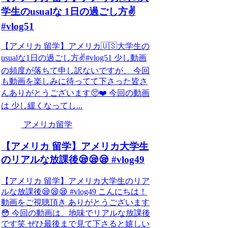
学生のusualな 1日の過ごし方✌️
#vlog51
【アメリカ 留学】アメリカ🇺🇸大学生の
usualな1日の過ごし方✌️#vlog51 少し動画
の頻度が落ちて申し訳ないですが、 今回
も動画を楽しみに待ってて下さった皆さ
んありがとうございます🥺❤️ 今回の動画
は 少し緩くなってし...
アメリカ留学
【アメリカ 留学】アメリカ大学生
のリアルな放課後😪😪😪 #vlog49
【アメリカ 留学】アメリカ大学生のリア
ルな放課後😪😪😪 #vlog49 こんにちは！
動画をご視聴頂き ありがとうございます
😳 今回の動画は、地味でリアルな放課後
です笑 ぜひ最後まで見て下さると嬉しい