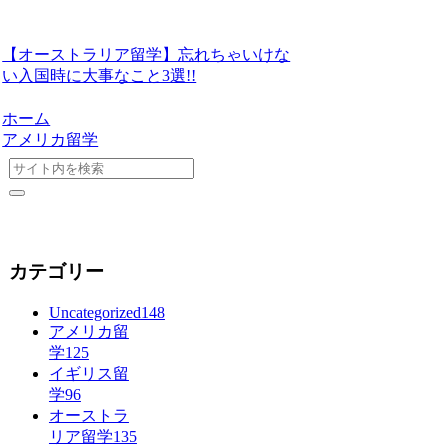
【オーストラリア留学】忘れちゃいけな
い入国時に大事なこと3選!!
ホーム
アメリカ留学
カテゴリー
Uncategorized
148
アメリカ留
学
125
イギリス留
学
96
オーストラ
リア留学
135