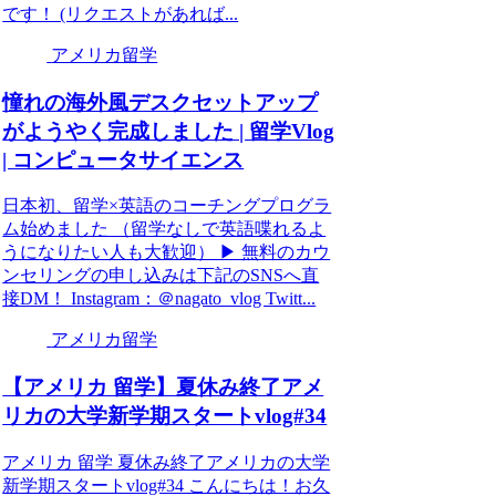
です！ (リクエストがあれば...
アメリカ留学
憧れの海外風デスクセットアップ
がようやく完成しました | 留学Vlog
| コンピュータサイエンス
日本初、留学×英語のコーチングプログラ
ム始めました （留学なしで英語喋れるよ
うになりたい人も大歓迎） ▶︎ 無料のカウ
ンセリングの申し込みは下記のSNSへ直
接DM！ Instagram：＠nagato_vlog Twitt...
アメリカ留学
【アメリカ 留学】夏休み終了アメ
リカの大学新学期スタートvlog#34
アメリカ 留学 夏休み終了アメリカの大学
新学期スタートvlog#34 こんにちは！お久