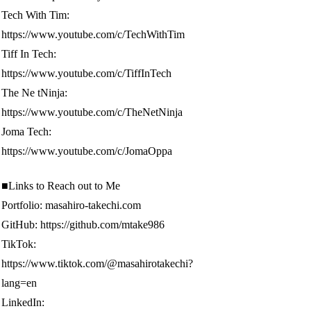
Tech With Tim:
https://www.youtube.com/c/TechWithTim
Tiff In Tech:
https://www.youtube.com/c/TiffInTech
The Ne tNinja:
https://www.youtube.com/c/TheNetNinja
Joma Tech:
https://www.youtube.com/c/JomaOppa
■Links to Reach out to Me
Portfolio: masahiro-takechi.com
GitHub: https://github.com/mtake986
TikTok:
https://www.tiktok.com/@masahirotakechi?
lang=en
LinkedIn: