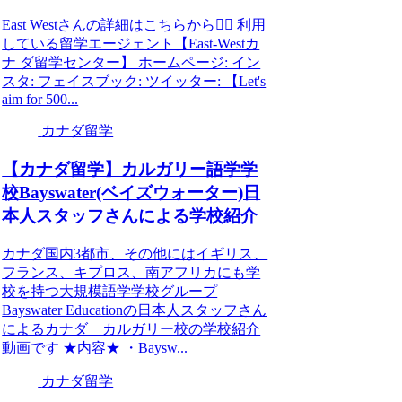
East Westさんの詳細はこちらから💁‍♀️ 利用
している留学エージェント【East-Westカ
ナ ダ留学センター】 ホームページ: イン
スタ: フェイスブック: ツイッター: 【Let's
aim for 500...
カナダ留学
【カナダ留学】カルガリー語学学
校Bayswater(ベイズウォーター)日
本人スタッフさんによる学校紹介
カナダ国内3都市、その他にはイギリス、
フランス、キプロス、南アフリカにも学
校を持つ大規模語学学校グループ
Bayswater Educationの日本人スタッフさん
によるカナダ カルガリー校の学校紹介
動画です ★内容★ ・Baysw...
カナダ留学