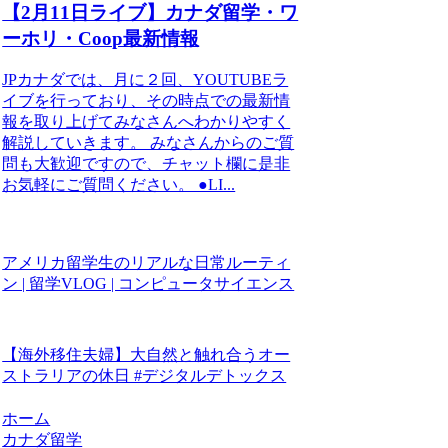
【2月11日ライブ】カナダ留学・ワ
ーホリ・Coop最新情報
JPカナダでは、月に２回、YOUTUBEラ
イブを行っており、その時点での最新情
報を取り上げてみなさんへわかりやすく
解説していきます。 みなさんからのご質
問も大歓迎ですので、チャット欄に是非
お気軽にご質問ください。 ●LI...
アメリカ留学生のリアルな日常ルーティ
ン | 留学VLOG | コンピュータサイエンス
【海外移住夫婦】大自然と触れ合うオー
ストラリアの休日 #デジタルデトックス
ホーム
カナダ留学