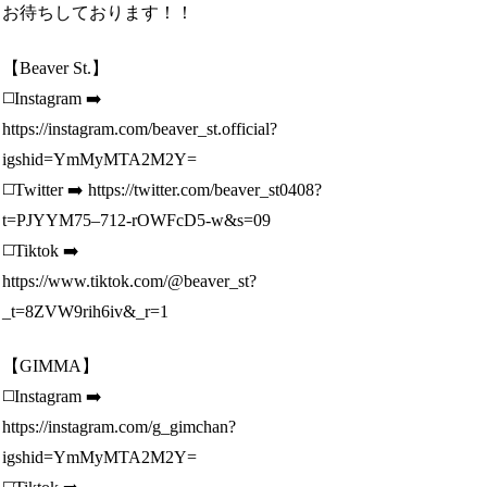
お待ちしております！！
【Beaver St.】
◻️Instagram ➡️
https://instagram.com/beaver_st.official?
igshid=YmMyMTA2M2Y=
◻️Twitter ➡️ https://twitter.com/beaver_st0408?
t=PJYYM75–712-rOWFcD5-w&s=09
◻️Tiktok ➡️
https://www.tiktok.com/@beaver_st?
_t=8ZVW9rih6iv&_r=1
【GIMMA】
◻️Instagram ➡️
https://instagram.com/g_gimchan?
igshid=YmMyMTA2M2Y=