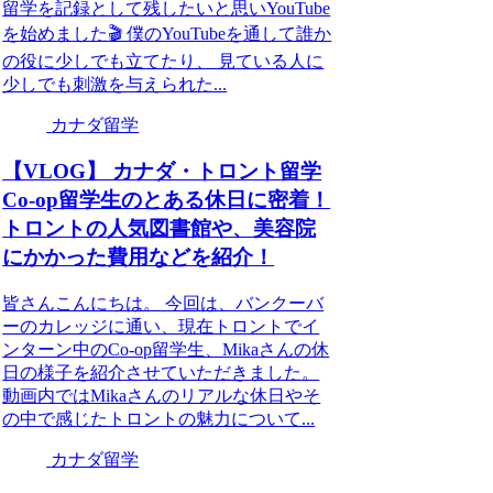
留学を記録として残したいと思いYouTube
を始めました🎬 僕のYouTubeを通して誰か
の役に少しでも立てたり、 見ている人に
少しでも刺激を与えられた...
カナダ留学
【VLOG】 カナダ・トロント留学
Co-op留学生のとある休日に密着！
トロントの人気図書館や、美容院
にかかった費用などを紹介！
皆さんこんにちは。 今回は、バンクーバ
ーのカレッジに通い、現在トロントでイ
ンターン中のCo-op留学生、Mikaさんの休
日の様子を紹介させていただきました。
動画内ではMikaさんのリアルな休日やそ
の中で感じたトロントの魅力について...
カナダ留学