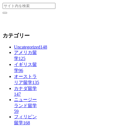
カテゴリー
Uncategorized
148
アメリカ留
学
125
イギリス留
学
96
オーストラ
リア留学
135
カナダ留学
147
ニュージー
ランド留学
59
フィリピン
留学
168