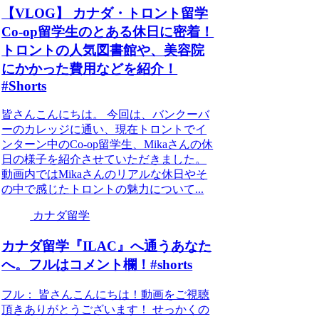
【VLOG】 カナダ・トロント留学
Co-op留学生のとある休日に密着！
トロントの人気図書館や、美容院
にかかった費用などを紹介！
#Shorts
皆さんこんにちは。 今回は、バンクーバ
ーのカレッジに通い、現在トロントでイ
ンターン中のCo-op留学生、Mikaさんの休
日の様子を紹介させていただきました。
動画内ではMikaさんのリアルな休日やそ
の中で感じたトロントの魅力について...
カナダ留学
カナダ留学『ILAC』へ通うあなた
へ。フルはコメント欄！#shorts
フル： 皆さんこんにちは！動画をご視聴
頂きありがとうございます！ せっかくの