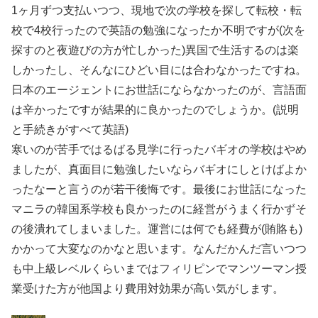
1ヶ月ずつ支払いつつ、現地で次の学校を探して転校・転
校で4校行ったので英語の勉強になったか不明ですが(次を
探すのと夜遊びの方が忙しかった)異国で生活するのは楽
しかったし、そんなにひどい目には合わなかったですね。
日本のエージェントにお世話にならなかったのが、言語面
は辛かったですが結果的に良かったのでしょうか。(説明
と手続きがすべて英語)
寒いのが苦手ではるばる見学に行ったバギオの学校はやめ
ましたが、真面目に勉強したいならバギオにしとけばよか
ったなーと言うのが若干後悔です。最後にお世話になった
マニラの韓国系学校も良かったのに経営がうまく行かずそ
の後潰れてしまいました。運営には何でも経費が(賄賂も)
かかって大変なのかなと思います。なんだかんだ言いつつ
も中上級レベルくらいまではフィリピンでマンツーマン授
業受けた方が他国より費用対効果が高い気がします。