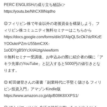
PERC ENGLIISHの成り立ち秘話👉
https://youtu.be/NhCX8INqdho
😌フィリピン株で年金以外の老後資金を構築しよう。フ
ィリピン株コミュニティ無料セミナーはこちらから
https://docs.google.com/forms/d/e/1FAIpQLScOk7dzRKzE
YOOuknPZm-U55bmCXK-
1oODYgB5tYcXrIAIztg/viewform
※無料セミナー受講後、お申込みの際に紹介者の欄に「ア
キラ先輩のYouTube」と記入すると5000円の値引きとな
ります。
😌 町田健登さんの著書「副業時代に手堅く儲ける フィリ
ピン投資入門」アマゾンKindle版
https://www.amazon.co.jp/dp/B08K8XXPS1/