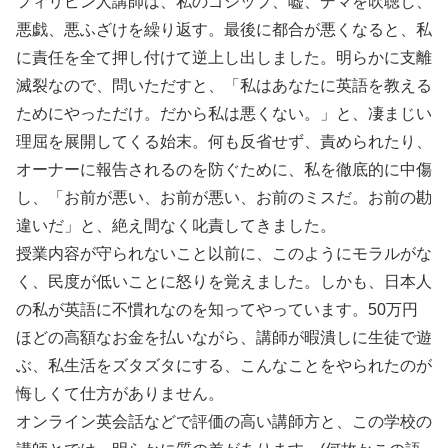
フィリピン人講師は、私のゴシップ、嘘、デマを吹聴し、
悪戯、悪ふざけを繰り返す。最後に都合が悪くなると、私
に責任を全て押し付けて逆上し出しました。明らかに支離
滅裂なので、問いただすと、「私はあなたに英語を教える
ためにやっただけ。だから私は悪くない。」と、凄まじい
理屈を展開してくる始末。何も反省せず、責められたり、
オーナーに報告されるのを防ぐために、私を徹底的に中傷
し、「お前が悪い、お前が悪い、お前のミスだ。お前の勘
違いだ」と、絶え間なく叱責してきました。
授業内容が守られないこと以前に、このようにモラルがな
く、民度が低いことに怒りを覚えました。しかも、日本人
の私が英語に不慣れなのを知ってやっています。50万円
ほどの高額なお金を払いながら、講師が暇潰しに生徒で遊
ぶ、私生活をズタズタにする、こんなことをやられたのが
悔しくて仕方がありません。
オンライン英会話などで評価の高い講師方と、この学校の