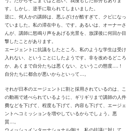
う。だからそこまではと思い、我慢もした部分もありま
す。しかし、逆手に取られてしまいました。
逆に、何人かの講師は、悪ふざけが酷すぎて、クビになっ
ていました。私の滞在中も、です。あるいは、オーナーさ
んが、講師に怒鳴り声をあげる光景を、放課後に何回か目
撃したことがあります。
エージェントに抗議をしたところ、私のような学生は受け
入れない、ということにしたようです。非を改めるどころ
か、あくまで自分たちは悪くない、というこの態度….！
自分たちに都合が悪いからといって…。
それが日本のエージェントに割と採用されているのは、こ
の動画で述べられているように、ギリギリまで講師の人件
費などを下げて、程度も下げて、内容も下げて、エージェ
ントへコミッションを増やしているからでしょう。悪
質…。
ウィッシュインターナショナル側は、私の抗議に対して、