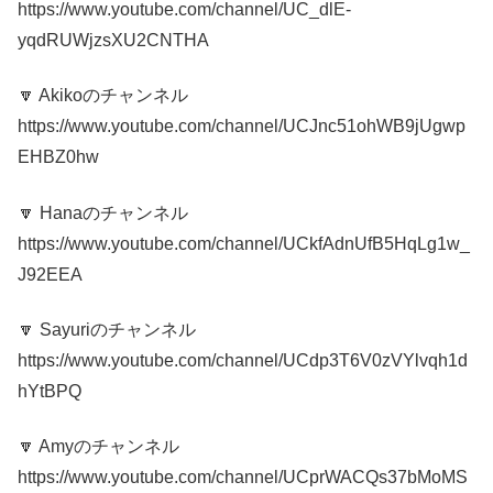
https://www.youtube.com/channel/UC_dlE-
yqdRUWjzsXU2CNTHA
🔽 Akikoのチャンネル
https://www.youtube.com/channel/UCJnc51ohWB9jUgwp
EHBZ0hw
🔽 Hanaのチャンネル
https://www.youtube.com/channel/UCkfAdnUfB5HqLg1w_
J92EEA
🔽 Sayuriのチャンネル
https://www.youtube.com/channel/UCdp3T6V0zVYlvqh1d
hYtBPQ
🔽 Amyのチャンネル
https://www.youtube.com/channel/UCprWACQs37bMoMS