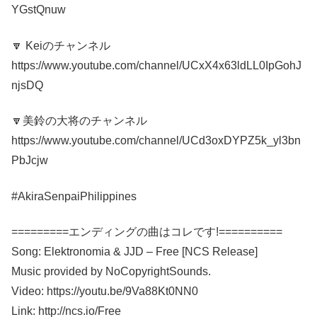
YGstQnuw
🔽 Keiのチャンネル
https://www.youtube.com/channel/UCxX4x63ldLL0IpGohJ
njsDQ
🔽美鈴の大将のチャンネル
https://www.youtube.com/channel/UCd3oxDYPZ5k_yl3bn
PbJcjw
#AkiraSenpaiPhilippines
=========エンディングの曲はコレです!==========
Song: Elektronomia & JJD – Free [NCS Release]
Music provided by NoCopyrightSounds.
Video: https://youtu.be/9Va88Kt0NN0
Link: http://ncs.io/Free