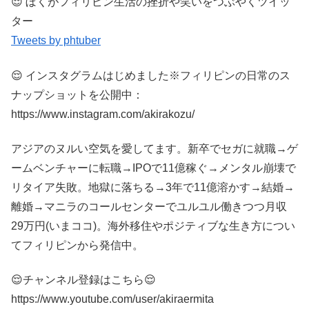
😌 ぼくがフィリピン生活の挫折や笑いをつぶやくツイッ
ター
Tweets by phtuber
😌 インスタグラムはじめました※フィリピンの日常のス
ナップショットを公開中：
https://www.instagram.com/akirakozu/
アジアのヌルい空気を愛してます。新卒でセガに就職→ゲ
ームベンチャーに転職→IPOで11億稼ぐ→メンタル崩壊で
リタイア失敗。地獄に落ちる→3年で11億溶かす→結婚→
離婚→マニラのコールセンターでユルユル働きつつ月収
29万円(いまココ)。海外移住やポジティブな生き方につい
てフィリピンから発信中。
😌チャンネル登録はこちら😌
https://www.youtube.com/user/akiraermita