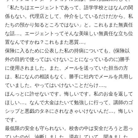
「私たちはエージェントであって、語学学校とはなんの関
係もない。代理店として、仲介をしているだけだから、私
たちの預かり知るところではない」と。これもまた無責任
な話…。エージェントってそんな美味しい無責任な立ち位
置なんですかね？これもまた悪質…。
保険に入るために公表した私の持病についても、(保険以
外の目的で使ってはいけないことになっているのに)勝手
に使用されました。また、メールを送っていた担当の方
は、私になんの相談もなく、勝手に社内でメールを共用し
ていました。やってはいけないことだらけ….。
ほんっとに許せないです。悔しいです。私のお金を返して
ほしい…。なんで大金はたいて勉強しに行って、講師のゴ
シップと悪戯のタネにされなきゃいけないんだ…。悔しい
です。
最低限の安全も守られない。校舎の中は安全だろうと思っ
ていたのが、油断しました。滞在していて、聞きました