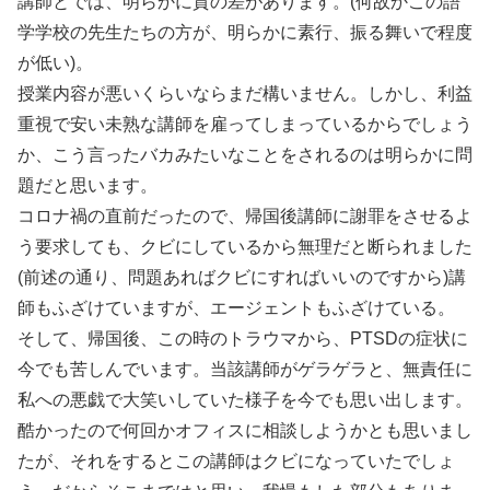
講師とでは、明らかに質の差があります。(何故かこの語
学学校の先生たちの方が、明らかに素行、振る舞いで程度
が低い)。
授業内容が悪いくらいならまだ構いません。しかし、利益
重視で安い未熟な講師を雇ってしまっているからでしょう
か、こう言ったバカみたいなことをされるのは明らかに問
題だと思います。
コロナ禍の直前だったので、帰国後講師に謝罪をさせるよ
う要求しても、クビにしているから無理だと断られました
(前述の通り、問題あればクビにすればいいのですから)講
師もふざけていますが、エージェントもふざけている。
そして、帰国後、この時のトラウマから、PTSDの症状に
今でも苦しんでいます。当該講師がゲラゲラと、無責任に
私への悪戯で大笑いしていた様子を今でも思い出します。
酷かったので何回かオフィスに相談しようかとも思いまし
たが、それをするとこの講師はクビになっていたでしょ