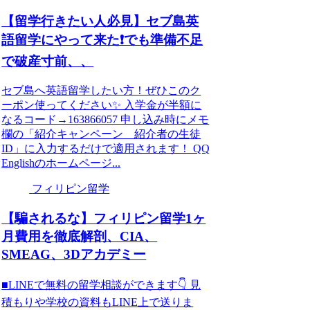
【留学行きたい人必見】セブ島英
語留学にやって来た❗️でも準備不足
で破産寸前、、
セブ島へ英語留学したい方！ぜひこのク
ーポン使ってください✨ 入学金が半額に
なるコード→163866057 申し込み時にメモ
欄の「紹介キャンペーン 紹介者の生徒
ID」に入力するだけで適用されます！ QQ
Englishのホームページ...
フィリピン留学
【騙されるな】フィリピン留学1ヶ
月費用を徹底解剖、CIA、
SMEAG、3Dアカデミー
■LINEで無料の留学相談ができます👇 見
積もりや学校の資料もLINE上で送りま