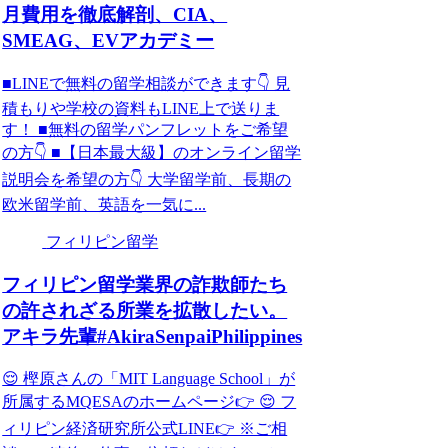
月費用を徹底解剖、CIA、
SMEAG、EVアカデミー
■LINEで無料の留学相談ができます👇 見
積もりや学校の資料もLINE上で送りま
す！ ■無料の留学パンフレットをご希望
の方👇 ■【日本最大級】のオンライン留学
説明会を希望の方👇 大学留学前、長期の
欧米留学前、英語を一気に...
フィリピン留学
フィリピン留学業界の詐欺師たち
の許されざる所業を拡散したい。
アキラ先輩#AkiraSenpaiPhilippines
😌 樫原さんの「MIT Language School」が
所属するMQESAのホームページ👉 😌 フ
ィリピン経済研究所公式LINE👉 ※ご相