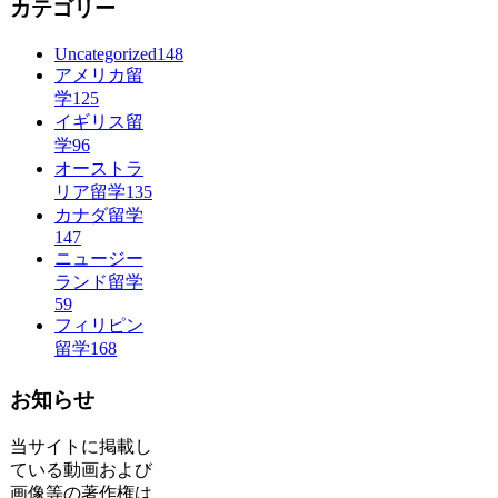
カテゴリー
Uncategorized
148
アメリカ留
学
125
イギリス留
学
96
オーストラ
リア留学
135
カナダ留学
147
ニュージー
ランド留学
59
フィリピン
留学
168
お知らせ
当サイトに掲載し
ている動画および
画像等の著作権は