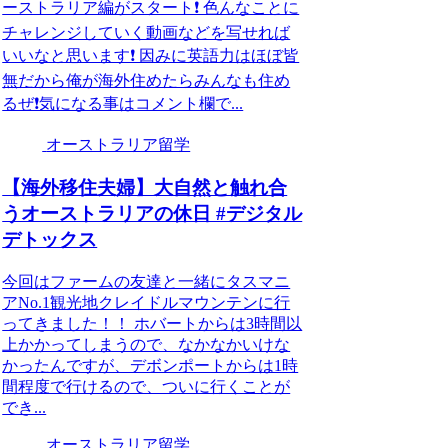
ーストラリア編がスタート❗️ 色んなことに
チャレンジしていく動画などを写せれば
いいなと思います❗️ 因みに英語力はほぼ皆
無だから俺が海外住めたらみんなも住め
るぜ❗️気になる事はコメント欄で...
オーストラリア留学
【海外移住夫婦】大自然と触れ合
うオーストラリアの休日 #デジタル
デトックス
今回はファームの友達と一緒にタスマニ
アNo.1観光地クレイドルマウンテンに行
ってきました！！ ホバートからは3時間以
上かかってしまうので、なかなかいけな
かったんですが、デボンポートからは1時
間程度で行けるので、ついに行くことが
でき...
オーストラリア留学