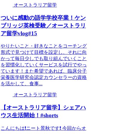
オーストラリア留学
ついに感動の語学学校卒業！ケン
ブリッジ英検受験／オーストラリ
ア留学vlog#15
やりたいこと・好きなことをコーチング
形式で見つけて目標を設定し、それに向
かって毎日少しでも取り組んでいくこと
を習慣化していくサービスを試行でやっ
ています！また希望であれば、臨床分子
栄養医学研究会認定カウンセラーの資格
を活かして、食事...
オーストラリア留学
【オーストラリア留学】シェアハ
ウス生活開始！#shorts
こんにちは❗️ニート景秋です❗️ 今回からオ