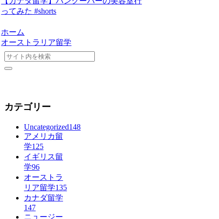
【カナダ留学】バンクーバーの美容室行
ってみた #shorts
ホーム
オーストラリア留学
カテゴリー
Uncategorized
148
アメリカ留
学
125
イギリス留
学
96
オーストラ
リア留学
135
カナダ留学
147
ニュージー