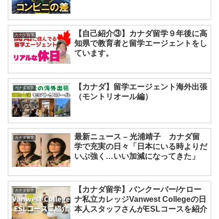
【自己紹介③】カナダ留学９年後に高
カナダ留学
知県で教育者と留学エージェントをし
ています。
【カナダ】留学エージェント海外出張
カナダ留学
（モントリオール編）
最新ニュース – 光浦靖子 カナダ留
カナダ留学
学で充実の日々「日本にいる時よりだ
いぶ強く…いい加減になってきた」
【カナダ留学】バンクーバー/ケロー
カナダ留学
ナ私立カレッジVanwest Collegeの日
本人スタッフさんがESLコースを紹介