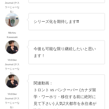
Journal (ヤス
ラーじゃーな
る）
シリーズ化を期待します❗️❗️
Michiru
Kawasaki
今後も可能な限り継続したいと思い
ます！
YASSler
Journal (ヤス
ラーじゃーな
る）
関連動画：
トロント vs バンクーバー (カナダ留
YASSler
学・ワーホリ・移住する前に絶対に
Journal (ヤス
見て下さい) 人気2大都市を永住者が
ラーじゃーな
る）