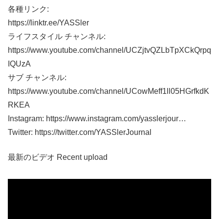
各種リンク:
https://linktr.ee/YASSler
ライフスタイル チャンネル:
https://www.youtube.com/channel/UCZjtvQZLbTpXCkQrpq
IQUzA
サブ チャンネル:
https://www.youtube.com/channel/UCowMeff1ll05HGrfkdK
RKEA
Instagram: https://www.instagram.com/yasslerjour…
Twitter: https://twitter.com/YASSlerJournal
最新のビデオ Recent upload