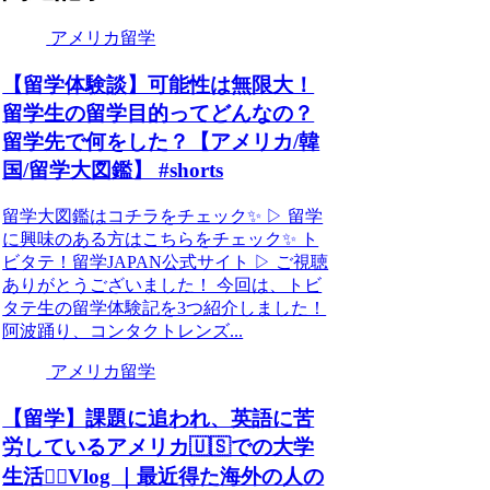
アメリカ留学
【留学体験談】可能性は無限大！
留学生の留学目的ってどんなの？
留学先で何をした？【アメリカ/韓
国/留学大図鑑】 #shorts
留学大図鑑はコチラをチェック✨ ▷ 留学
に興味のある方はこちらをチェック✨ ト
ビタテ！留学JAPAN公式サイト ▷ ご視聴
ありがとうございました！ 今回は、トビ
タテ生の留学体験記を3つ紹介しました！
阿波踊り、コンタクトレンズ...
アメリカ留学
【留学】課題に追われ、英語に苦
労しているアメリカ🇺🇸での大学
生活✍🏻Vlog ｜最近得た海外の人の