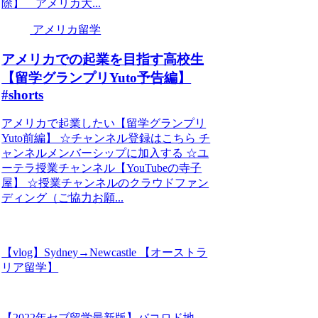
除】 アメリカ大...
アメリカ留学
アメリカでの起業を目指す高校生
【留学グランプリYuto予告編】
#shorts
アメリカで起業したい【留学グランプリ
Yuto前編】 ☆チャンネル登録はこちら チ
ャンネルメンバーシップに加入する ☆ユ
ーテラ授業チャンネル【YouTubeの寺子
屋】 ☆授業チャンネルのクラウドファン
ディング（ご協力お願...
【vlog】Sydney→Newcastle 【オーストラ
リア留学】
【2022年セブ留学最新版】バコロド地