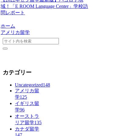
域！「E ROOM Language Center」学校訪
問レポート
ホーム
アメリカ留学
カテゴリー
Uncategorized
148
アメリカ留
学
125
イギリス留
学
96
オーストラ
リア留学
135
カナダ留学
147