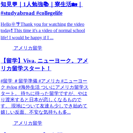
知見💬｜1人勉強📚｜寮生活🏡｜
#studyabroad #collegelife
Hello🌞🌴Thank you for watching the video
today❗️ This time it's a video of normal school
life! I would be happy if I ...
アメリカ留学
【留学】Viva, ニューヨーク。アメ
リカ留学スタート！
#留学 ＃留学準備 #アメリカ #ニューヨー
ク #vlog #海外生活 ついにアメリカ留学ス
タート。 待ちに待った留学ですが、やは
り渡米すると日本が恋しくなるもので
す。 現地について友達も少しでき始めて
嬉しい反面、不安な気持ちも多...
アメリカ留学