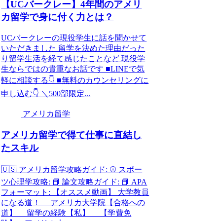
【UCバークレー】4年間のアメリ
カ留学で身に付く力とは？
UCバークレーの現役学生に話を聞かせて
いただきました 留学を決めた理由だった
り留学生活を経て感じたことなど 現役学
生ならではの貴重なお話です ■LINEで気
軽に相談する👇 ■無料のカウンセリングに
申し込む👇 ＼500部限定...
アメリカ留学
アメリカ留学で得て仕事に直結し
たスキル
🇺🇸 アメリカ留学攻略ガイド: ⚾️ スポー
ツ心理学攻略: 📕 論文攻略ガイド: 📕 APA
フォーマット: 【オススメ動画】 大学教員
になる道！ アメリカ大学院【合格への
道】 留学の経験【私】 【学費免