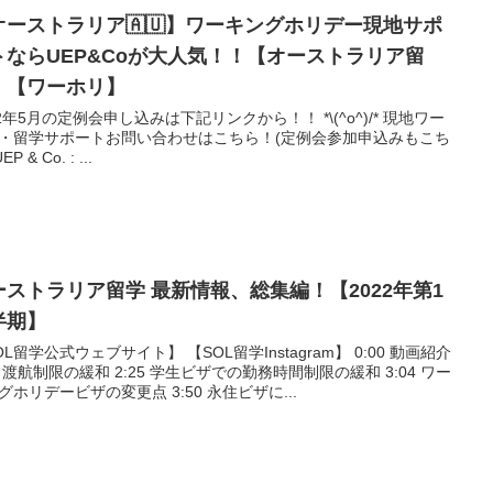
オーストラリア🇦🇺】ワーキングホリデー現地サポ
トならUEP&Coが大人気！！【オーストラリア留
】【ワーホリ】
2年5月の定例会申し込みは下記リンクから！！ *\(^o^)/* 現地ワー
・留学サポートお問い合わせはこちら！(定例会参加申込みもこち
ら) UEP & Co. : ...
ーストラリア留学 最新情報、総集編！【2022年第1
半期】
公式ウェブサイト】 【SOL留学Instagram】 0:00 動画紹介
の緩和 2:25 学生ビザでの勤務時間制限の緩和 3:04 ワー
キングホリデービザの変更点 3:50 永住ビザに...