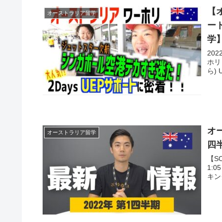
【
オーストラリア留学
ー
学
202
ホリ
オ
オーストラリア留学
四
【SOL留学
1:05 渡航制限