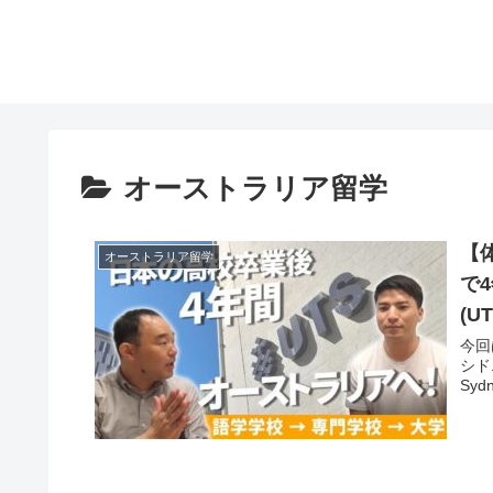
オーストラリア留学
【
オーストラリア留学
で
(UT
今回
シドニ
Syd