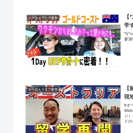
【
オーストラリア留学
学
*\
【
オーストラリア留学
現
#オ
Webページ） （シド
ジ） （メルボルンホームページ ） 皆さん、こんにちは！留学
ドの