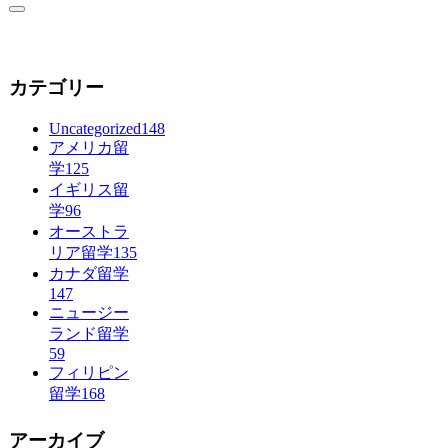
カテゴリー
Uncategorized
148
アメリカ留
学
125
イギリス留
学
96
オーストラ
リア留学
135
カナダ留学
147
ニュージー
ランド留学
59
フィリピン
留学
168
アーカイブ