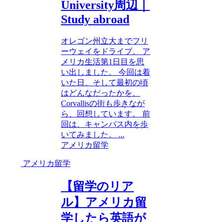
University周辺｜
Study abroad
オレゴン州立大までフリ
ーウェイをドライブ。 ア
メリカ生活第1日目を思
い出しました。 今回は着
いた日、そして最初の頃
はどんなだったかを、
Corvallisの街も歩きなが
ら、回想しています。 前
回は、キャンパス内を歩
いてみました。 ...
アメリカ留学
アメリカ留学
【留学のリア
ル】アメリカ留
学したら英語が