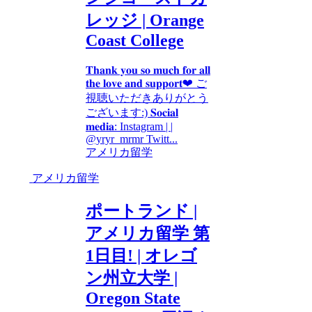
レッジ | Orange
Coast College
𝐓𝐡𝐚𝐧𝐤 𝐲𝐨𝐮 𝐬𝐨 𝐦𝐮𝐜𝐡 𝐟𝐨𝐫 𝐚𝐥𝐥
𝐭𝐡𝐞 𝐥𝐨𝐯𝐞 𝐚𝐧𝐝 𝐬𝐮𝐩𝐩𝐨𝐫𝐭❤︎ ご
視聴いただきありがとう
ございます:) 𝐒𝐨𝐜𝐢𝐚𝐥
𝐦𝐞𝐝𝐢𝐚: Instagram | |
@yryr_mrmr Twitt...
アメリカ留学
アメリカ留学
ポートランド |
アメリカ留学 第
1日目! | オレゴ
ン州立大学 |
Oregon State