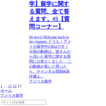
学】留学に関す
る質問、全て答
えます。#5【質
問コーナー】
Hi guys! Welcome back to
my channel. どうも！アメ
リカ留学中のRuiです！
今回の動画は、皆さんか
ら頂いた留学に関する質
問にお答えしました。 こ
の動画が良いと思った
ら、チャンネル登録&高
評価よ...
アメリカ留学
1
…
11
12
13
ホーム
アメリカ留学