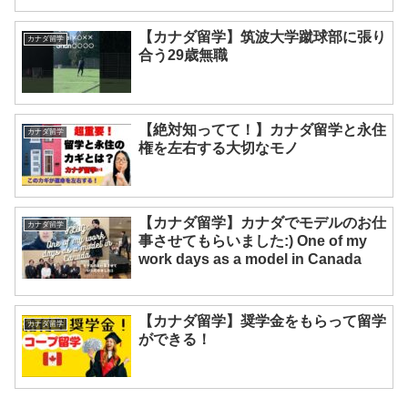
【カナダ留学】筑波大学蹴球部に張り
カナダ留学
合う29歳無職
【絶対知ってて！】カナダ留学と永住
カナダ留学
権を左右する大切なモノ
【カナダ留学】カナダでモデルのお仕
カナダ留学
事させてもらいました:) One of my
work days as a model in Canada
【カナダ留学】奨学金をもらって留学
カナダ留学
ができる！