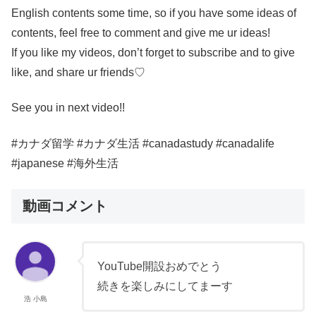
English contents some time, so if you have some ideas of
contents, feel free to comment and give me ur ideas!
If you like my videos, don’t forget to subscribe and to give
like, and share ur friends♡
See you in next video!!
#カナダ留学 #カナダ生活 #canadastudy #canadalife
#japanese #海外生活
動画コメント
YouTube開設おめでとう
続きを楽しみにしてまーす
浩 小島