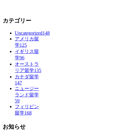
カテゴリー
Uncategorized
148
アメリカ留
学
125
イギリス留
学
96
オーストラ
リア留学
135
カナダ留学
147
ニュージー
ランド留学
59
フィリピン
留学
168
お知らせ