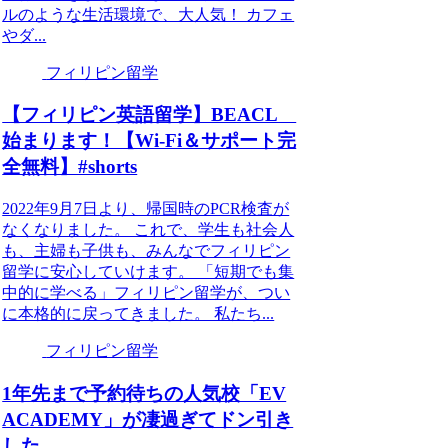
ルのような生活環境で、大人気！ カフェ
やダ...
フィリピン留学
【フィリピン英語留学】BEACL
始まります！【Wi-Fi＆サポート完
全無料】#shorts
2022年9月7日より、帰国時のPCR検査が
なくなりました。 これで、学生も社会人
も、主婦も子供も、みんなでフィリピン
留学に安心していけます。 「短期でも集
中的に学べる」フィリピン留学が、つい
に本格的に戻ってきました。 私たち...
フィリピン留学
1年先まで予約待ちの人気校「EV
ACADEMY」が凄過ぎてドン引き
した…