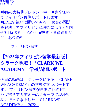
語留学
■極秘3大特典プレゼント中→ ■完全無料
でフィリピン移住サポートします→
■LINEで気軽に聞いてみる→ お金の問題
を解決してフィリピンに住むには？ / 合同
会社Dan&FamilyWorks ■投資・資産運用な
ど、お金の相...
フィリピン留学
【2023年フィリピン留学最新版】
クラーク地域！「CLARK WE
ACADEMY」学校訪問レポート
今日の動画は、クラークにある 「CLARK
WE ACADEMY」の学校訪問レポートで
す。 フィリピン留学が再開され約1年。
セブ留学アカデミーのスタッフで現地視
察に行ってきました！ CLARK WE
ACADEMYは、2022...