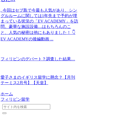
. 今回はセブ島で今最も人気があり、シン
グルルームに関しては1年先まで予約が埋
まっている状況の「EV ACADEMY」を訪
問。豪華な施設設備…はもちろんのこ
と、人気の秘密は他にもありました！ 👇
EV ACADEMYの後編動画 ...
フィリピンのデパート？調査した結果…
愛子さまのイギリス留学に懸念？【月刊
テーミス2月号】【天皇】
ホーム
フィリピン留学