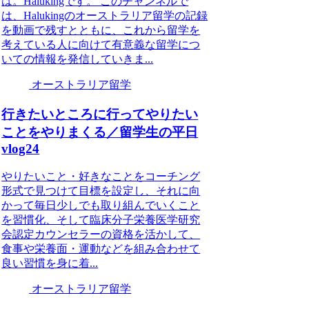
は。Halukingです。 このチャンネルで
は、Halukingのオーストラリア留学の記録
を動画で残すとともに、これから留学を
考えている人に向けて有意義な留学につ
いての情報を発信していきま...
オーストラリア留学
行きたいところに行ってやりたい
ことをやりまくる／留学生の平日
vlog24
やりたいこと・好きなことをコーチング
形式で見つけて目標を設定し、それに向
かって毎日少しでも取り組んでいくこと
を習慣化、そして臨床分子栄養医学研究
会認定カウンセラーの資格を活かして、
食事や栄養面・運動などを組み合わせて
良い習慣を身に着...
オーストラリア留学