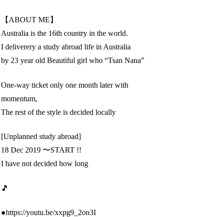
【ABOUT ME】
Australia is the 16th country in the world.
I deliverery a study abroad life in Australia
by 23 year old Beautiful girl who “Tsan Nana”
One-way ticket only one month later with
momentum,
The rest of the style is decided locally
[Unplanned study abroad]
18 Dec 2019 〜START !!
I have not decided how long
🎵
●https://youtu.be/xxpg9_2on3I