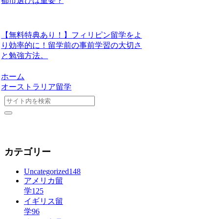
都市選びは重要？
【無料特典あり！】フィリピン留学をよ
り効率的に！留学前の事前学習の大切さ
と勉強方法。
ホーム
オーストラリア留学
カテゴリー
Uncategorized
148
アメリカ留
学
125
イギリス留
学
96