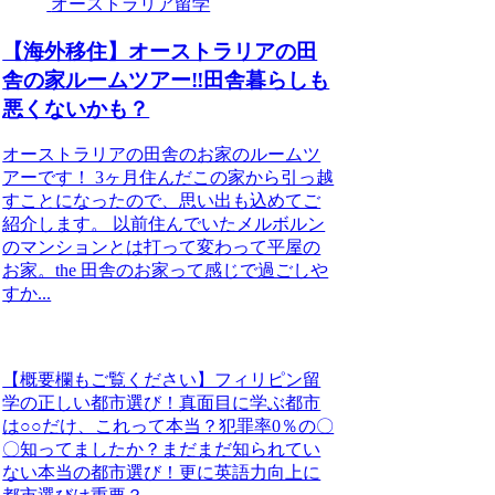
オーストラリア留学
【海外移住】オーストラリアの田
舎の家ルームツアー‼︎田舎暮らしも
悪くないかも？
オーストラリアの田舎のお家のルームツ
アーです！ 3ヶ月住んだこの家から引っ越
すことになったので、思い出も込めてご
紹介します。 以前住んでいたメルボルン
のマンションとは打って変わって平屋の
お家。the 田舎のお家って感じで過ごしや
すか...
【概要欄もご覧ください】フィリピン留
学の正しい都市選び！真面目に学ぶ都市
は○○だけ、これって本当？犯罪率0％の〇
〇知ってましたか？まだまだ知られてい
ない本当の都市選び！更に英語力向上に