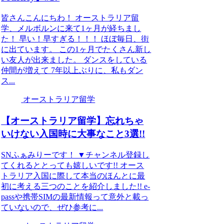
皆さんこんにちわ！ オーストラリア留
学、メルボルンに来て1ヶ月が経ちまし
た！ 早い！早すぎる！！！ ほぼ毎日、街
に出ています。 この1ヶ月でたくさん新し
い友人が出来ました。 ダンスをしている
仲間が増えて 7年以上ぶりに、私もダン
ス...
オーストラリア留学
【オーストラリア留学】忘れちゃ
いけない入国時に大事なこと3選!!
SNふぁみりーです！ ▼チャンネル登録し
てくれるととっても嬉しいです!! オース
トラリア入国に際して本当のほんとに最
初に考える三つのことを紹介しました!! e-
passや携帯SIMの最新情報って意外と載っ
ていないので、ぜひ参考に...