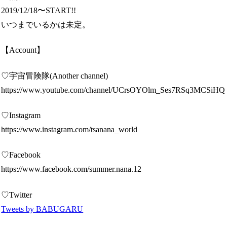
2019/12/18〜START!!
いつまでいるかは未定。
【Account】
♡宇宙冒険隊(Another channel)
https://www.youtube.com/channel/UCrsOYOlm_Ses7RSq3MCSiHQ
♡Instagram
https://www.instagram.com/tsanana_world
♡Facebook
https://www.facebook.com/summer.nana.12
♡Twitter
Tweets by BABUGARU