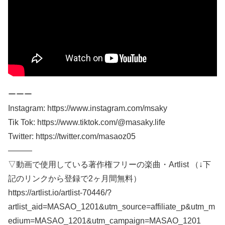
ーーー
Instagram: https://www.instagram.com/msaky
Tik Tok: https://www.tiktok.com/@masaky.life
Twitter: https://twitter.com/masaoz05
―――
▽動画で使用している著作権フリーの楽曲・Artlist （↓下
記のリンクから登録で2ヶ月間無料）
https://artlist.io/artlist-70446/?
artlist_aid=MASAO_1201&utm_source=affiliate_p&utm_m
edium=MASAO_1201&utm_campaign=MASAO_1201