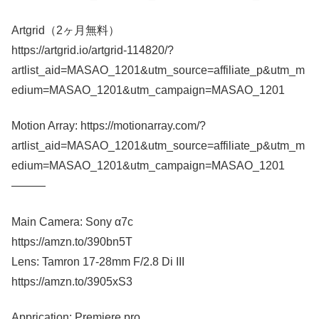
Artgrid（2ヶ月無料）
https://artgrid.io/artgrid-114820/?
artlist_aid=MASAO_1201&utm_source=affiliate_p&utm_m
edium=MASAO_1201&utm_campaign=MASAO_1201
Motion Array: https://motionarray.com/?
artlist_aid=MASAO_1201&utm_source=affiliate_p&utm_m
edium=MASAO_1201&utm_campaign=MASAO_1201
―――
Main Camera: Sony α7c
https://amzn.to/390bn5T
Lens: Tamron 17-28mm F/2.8 Di III
https://amzn.to/3905xS3
Apprication: Premiere pro