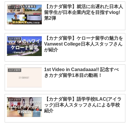
【カナダ留学】就活に出遅れた日本人
カナダ留学
留学生が日本企業内定を目指すvlog!
第2弾
【カナダ留学】ケローナ留学の魅力を
カナダ留学
Vanwest College日本人スタッフさん
が紹介
1st Video in Canadaaaa!! 記念すべ
カナダ留学
きカナダ留学1本目の動画！
【カナダ留学】語学学校ILAC(アイラ
カナダ留学
ック)日本人スタッフさんによる学校
紹介