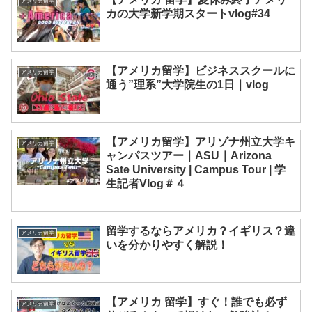
アメリカ留学
カの大学新学期スタートvlog#34
【アメリカ留学】ビジネススクールに
アメリカ留学
通う”理系”大学院生の1日｜vlog
【アメリカ留学】アリゾナ州立大学キ
アメリカ留学
ャンパスツアー｜ASU｜Arizona
Sate University | Campus Tour | 学
生記者Vlog＃４
留学するならアメリカ？イギリス？違
アメリカ留学
いを分かりやすく解説！
【アメリカ 留学】すぐ！誰でも必ず
アメリカ留学