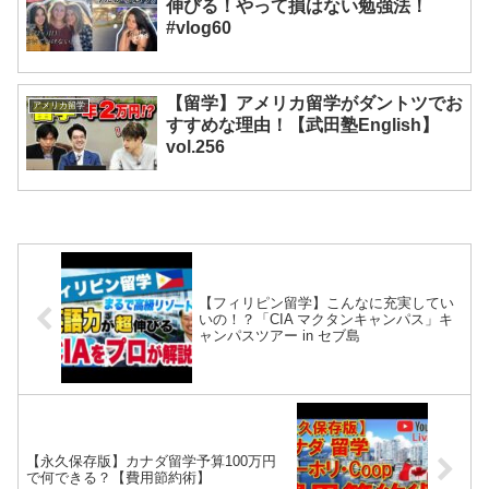
伸びる！やって損はない勉強法！
#vlog60
【留学】アメリカ留学がダントツでお
アメリカ留学
すすめな理由！【武田塾English】
vol.256
【フィリピン留学】こんなに充実してい
いの！？「CIA マクタンキャンパス」キ
ャンパスツアー in セブ島
【永久保存版】カナダ留学予算100万円
で何できる？【費用節約術】