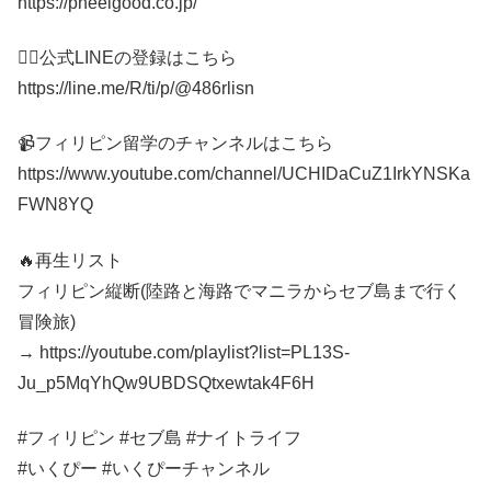
https://pheelgood.co.jp/
🙋‍♂️公式LINEの登録はこちら
https://line.me/R/ti/p/@486rlisn
📹フィリピン留学のチャンネルはこちら
https://www.youtube.com/channel/UCHIDaCuZ1IrkYNSKa
FWN8YQ
🔥再生リスト
フィリピン縦断(陸路と海路でマニラからセブ島まで行く
冒険旅)
→ https://youtube.com/playlist?list=PL13S-
Ju_p5MqYhQw9UBDSQtxewtak4F6H
#フィリピン #セブ島 #ナイトライフ
#いくぴー #いくぴーチャンネル