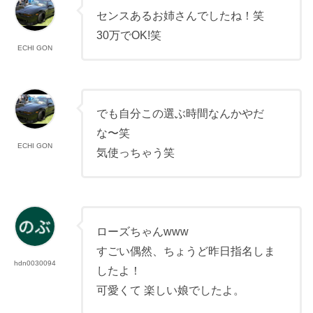
センスあるお姉さんでしたね！笑
30万でOK!笑
ECHI GON
でも自分この選ぶ時間なんかやだ
な〜笑
ECHI GON
気使っちゃう笑
ローズちゃんwww
すごい偶然、ちょうど昨日指名しま
hdn0030094
したよ！
可愛くて 楽しい娘でしたよ。