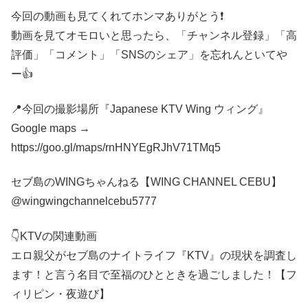
今回の動画も見てくれてホンマありがとう❗️
動画を見てオモロいと思ったら、「チャンネル登録」「高
評価」「コメント」「SNSのシェア」を忘れんといてや
ー👍
📍今回の撮影場所『Japanese KTV Wing ウィング』
Google maps →
https://goo.gl/maps/rnHNYEgRJhV71TMq5
セブ島のWINGちゃんねる【WING CHANNEL CEBU】
@wingwingchannelcebu5777
👇KTVの関連動画
エロ親父がセブ島のナイトライフ『KTV』の現状を調査し
ます！と言う名目で至福のひとときを過ごしました！【フ
ィリピン・夜遊び】