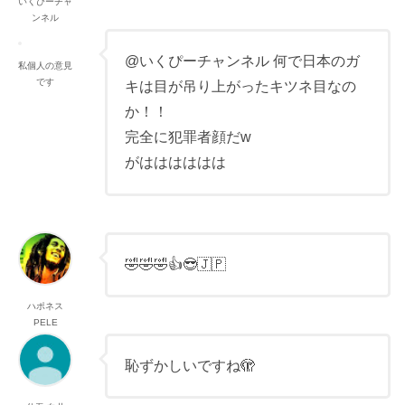
いくぴーチャ
ンネル
@いくぴーチャンネル 何で日本のガ
私個人の意見
です
キは目が吊り上がったキツネ目なの
か！！
完全に犯罪者顔だw
がはははははは
🤣🤣🤣👍😎🇯🇵
ハポネス
PELE
恥ずかしいですね🫣