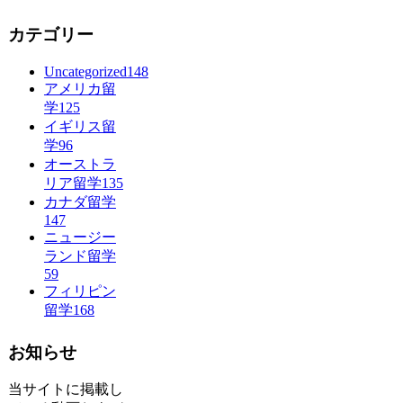
カテゴリー
Uncategorized
148
アメリカ留
学
125
イギリス留
学
96
オーストラ
リア留学
135
カナダ留学
147
ニュージー
ランド留学
59
フィリピン
留学
168
お知らせ
当サイトに掲載し