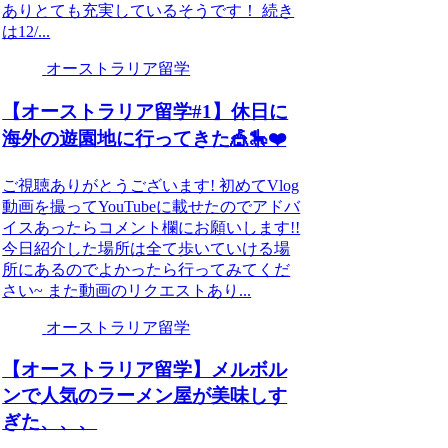
ありとても充実しているそうです！ 続き
は12/...
オーストラリア留学
【オーストラリア留学#1】休日に
海外の遊園地に行ってきた🎪🎠❤️
ご視聴ありがとうございます! 初めてVlog
動画を撮ってYouTubeに載せたのでアドバ
イスあったらコメント欄にお願いします!!
今日紹介した場所は全て歩いていける場
所にあるのでよかったら行ってみてくだ
さい~ また動画のリクエストあり...
オーストラリア留学
【オーストラリア留学】メルボル
ンで人気のラーメン屋が美味しす
ぎた、、、