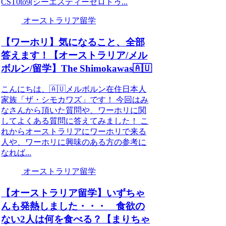
CST0to9(シーエスティーゼロトゥ...
オーストラリア留学
【ワーホリ】気になること、全部
答えます！【オーストラリア/メル
ボルン/留学】The Shimokawas🇦🇺
こんにちは、🇦🇺メルボルン在住日本人
家族「ザ・シモカワズ」です！ 今回はみ
なさんから頂いた質問や、ワーホリに関
してよくある質問に答えてみました！ こ
れからオーストラリアにワーホリで来る
人や、ワーホリに興味のある方の参考に
なれば...
オーストラリア留学
【オーストラリア留学】いずちゃ
んも発熱しました・・・ 食欲の
ない2人は何を食べる？【まりちゃ