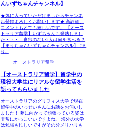
んいずちゃんチャンネル】
★気に入っていただけましたらチャンネ
ル登録よろしくお願いします★ 高評価、
コメントもとても嬉しいです。 【オース
トラリア留学】いずちゃんも発熱しまし
た・・・ 食欲のない2人は何を食べる？
【まりちゃんいずちゃんチャンネル】 #ま
り...
オーストラリア留学
【オーストラリア留学】留学中の
現役大学生にリアルな留学生活を
語ってもらいました
オーストラリアのグリフィス大学で現在
留学中のいっせいさんにお話をお伺いし
ました！ 夢に向かって頑張っている姿は
非常にかっこいいですよね。 海外の大学
は勉強も忙しいですがその分メリハリも