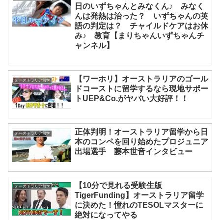
日のいずちゃんとみなくん♪ みなく
んは発熱は治った？ いずちゃんの英
語の判定は？ チャイルドケアはお休
み♪ 教育【まりちゃんいずちゃんチ
ャンネル】
【ワーホリ】オーストラリアのゴール
オーストラリア留学
ドコーストに留学するなら現地サポー
トUEP&Co.がヤバい大好評！！
正体判明！オーストラリア留学から日
オーストラリア留学
本のコンペを回り始めたプロジュニア
出場選手 藤本世音インタビュー
【10分で見れる受験生版
オーストラリア留学
TigerFunding】オーストラリア留学
に決めた！憧れのTESOLマスターに
絶対になってやる