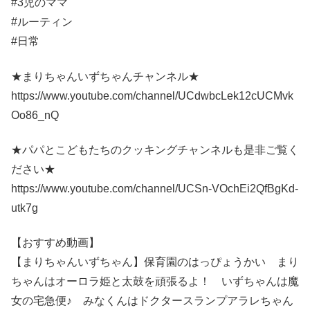
#3児のママ
#ルーティン
#日常
★まりちゃんいずちゃんチャンネル★
https://www.youtube.com/channel/UCdwbcLek12cUCMvk
Oo86_nQ
★パパとこどもたちのクッキングチャンネルも是非ご覧く
ださい★
https://www.youtube.com/channel/UCSn-VOchEi2QfBgKd-
utk7g
【おすすめ動画】
【まりちゃんいずちゃん】保育園のはっぴょうかい まり
ちゃんはオーロラ姫と太鼓を頑張るよ！ いずちゃんは魔
女の宅急便♪ みなくんはドクタースランプアラレちゃん