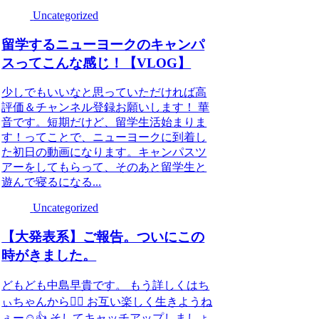
Uncategorized
留学するニューヨークのキャンパ
スってこんな感じ！【VLOG】
少しでもいいなと思っていただければ高
評価＆チャンネル登録お願いします！ 華
音です。短期だけど、留学生活始まりま
す！ってことで、ニューヨークに到着し
た初日の動画になります。キャンパスツ
アーをしてもらって、そのあと留学生と
遊んで寝るになる...
Uncategorized
【大発表系】ご報告。ついにこの
時がきました。
どもども中島早貴です。 もう詳しくはち
ぃちゃんから💁‍♀️ お互い楽しく生きようね
ぇー☺️👍 そしてキャッチアップしましょ