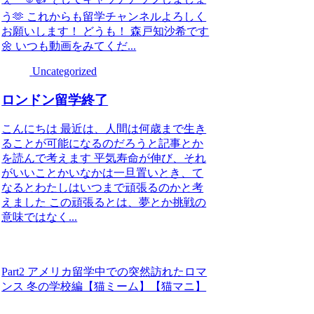
う🫶 これからも留学チャンネルよろしく
お願いします！ どうも！ 森戸知沙希です
🌼 いつも動画をみてくだ...
Uncategorized
ロンドン留学終了
こんにちは 最近は、人間は何歳まで生き
ることが可能になるのだろうと記事とか
を読んで考えます 平気寿命が伸び、それ
がいいことかいなかは一旦置いとき、て
なるとわたしはいつまで頑張るのかと考
えました この頑張るとは、夢とか挑戦の
意味ではなく...
Part2 アメリカ留学中での突然訪れたロマ
ンス 冬の学校編【猫ミーム】【猫マニ】