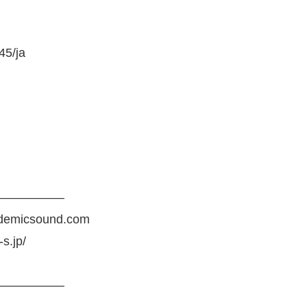
45/ja
——————
demicsound.com
.jp/
——————