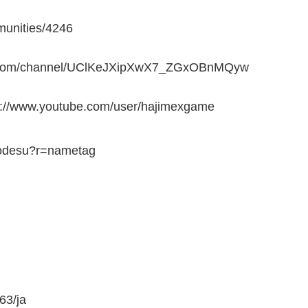
nities/4246
/channel/UClKeJXipXwX7_ZGxOBnMQyw
outube.com/user/hajimexgame
hodesu?r=nametag
63/ja