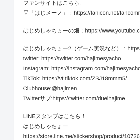
ファンサイトはこちら。
▽「はじメーノ」：https://fanicon.net/fancommu
はじめしゃちょーの畑：https://www.youtube.com
はじめしゃちょー2（ゲーム実況など）：https://www.y
twitter: https://twitter.com/hajimesyacho
Instagram: https://instagram.com/hajimesyac
TikTok: https://vt.tiktok.com/ZSJ18mmm5/
Clubhouse:@hajimen
Twitterサブ:https://twitter.com/duelhajime
LINEスタンプはこちら！
はじめしゃちょー
https://store.line.me/stickershop/product/10726