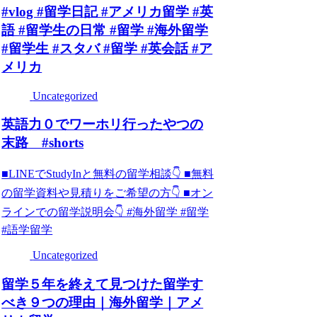
#vlog #留学日記 #アメリカ留学 #英
語 #留学生の日常 #留学 #海外留学
#留学生 #スタバ #留学 #英会話 #ア
メリカ
Uncategorized
英語力０でワーホリ行ったやつの
末路 #shorts
■LINEでStudyInと無料の留学相談👇 ■無料
の留学資料や見積りをご希望の方👇 ■オン
ラインでの留学説明会👇 #海外留学 #留学
#語学留学
Uncategorized
留学５年を終えて見つけた留学す
べき９つの理由｜海外留学｜アメ