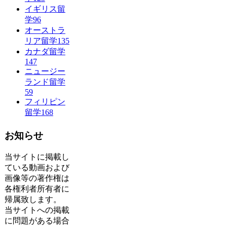
イギリス留
学
96
オーストラ
リア留学
135
カナダ留学
147
ニュージー
ランド留学
59
フィリピン
留学
168
お知らせ
当サイトに掲載し
ている動画および
画像等の著作権は
各権利者所有者に
帰属致します。
当サイトへの掲載
に問題がある場合