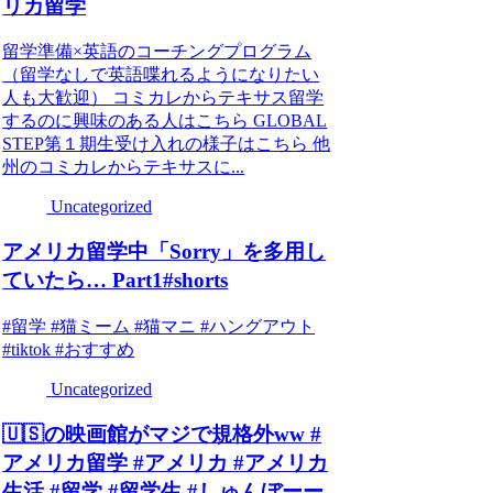
リカ留学
留学準備×英語のコーチングプログラム
（留学なしで英語喋れるようになりたい
人も大歓迎） コミカレからテキサス留学
するのに興味のある人はこちら GLOBAL
STEP第１期生受け入れの様子はこちら 他
州のコミカレからテキサスに...
Uncategorized
アメリカ留学中「Sorry」を多用し
ていたら… Part1#shorts
#留学 #猫ミーム #猫マニ #ハングアウト
#tiktok #おすすめ
Uncategorized
🇺🇸の映画館がマジで規格外ww #
アメリカ留学 #アメリカ #アメリカ
生活 #留学 #留学生 #しゅんぼーー