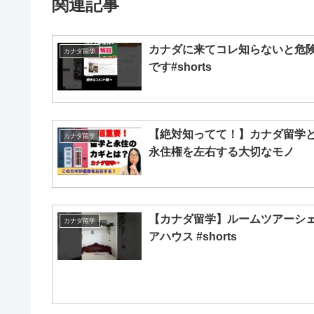
関連記事
カナダに来てコレ知らないと危
カナダ留学
です#shorts
【絶対知ってて！】カナダ留学
カナダ留学
永住権を左右する大切なモノ
【カナダ留学】ルームツアーシ
カナダ留学
アハウス #shorts