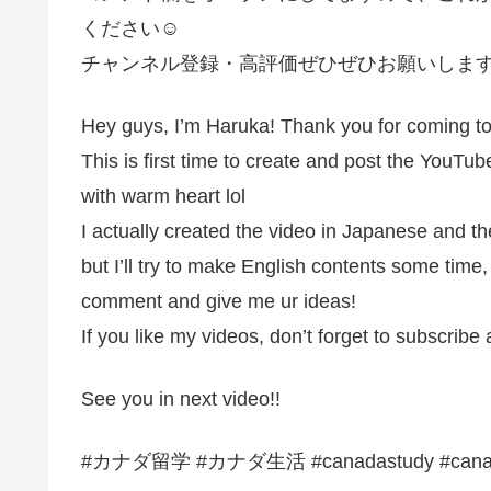
ください☺︎
チャンネル登録・高評価ぜひぜひお願いしま
Hey guys, I’m Haruka! Thank you for coming t
This is first time to create and post the YouTube
with warm heart lol
I actually created the video in Japanese and th
but I’ll try to make English contents some time,
comment and give me ur ideas!
If you like my videos, don’t forget to subscribe
See you in next video!!
#カナダ留学 #カナダ生活 #canadastudy #canada