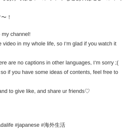
す〜！
o my channel!
 video in my whole life, so I’m glad if you watch it
ere are no captions in other languages, I’m sorry ;(
 so if you have some ideas of contents, feel free to
 and to give like, and share ur friends♡
life #japanese #海外生活