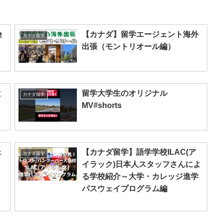
険
【カナダ】留学エージェント海外
カナダ留学
出張（モントリオール編）
と
留学大学生のオリジナル
カナダ留学
MV#shorts
ェ
【カナダ留学】語学学校ILAC(ア
カナダ留学
イラック)日本人スタッフさんによ
る学校紹介～大学・カレッジ進学
パスウェイプログラム編