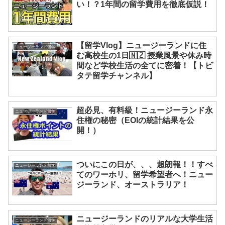
い！？1年間の留学費用を徹底仮説！
【留学Vlog】ニュージーランドに住
ニュージーランド留学
む高校生の1日🇳🇿 授業風景や休み時
間など学校生活の全てに密着！【トビ
タテ留学チャンネル】
超必見、有料級！ニュージーランド永
ニュージーランド留学
住権の秘密（EOIの統計結果を公
開！）
ついにこの日が、、、超朗報！！すべ
ニュージーランド留学
てのワーホリ、留学希望者へ！ニュー
ジーランド、オーストラリア！
ニュージーランドのリアルな大学生活
ニュージーランド留学