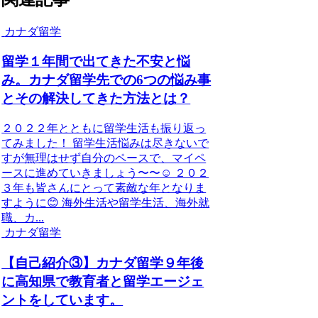
カナダ留学
留学１年間で出てきた不安と悩
み。カナダ留学先での6つの悩み事
とその解決してきた方法とは？
２０２２年とともに留学生活も振り返っ
てみました！ 留学生活悩みは尽きないで
すが無理はせず自分のペースで、マイペ
ースに進めていきましょう〜〜☺︎ ２０２
３年も皆さんにとって素敵な年となりま
すように😊 海外生活や留学生活、海外就
職、カ...
カナダ留学
【自己紹介③】カナダ留学９年後
に高知県で教育者と留学エージェ
ントをしています。