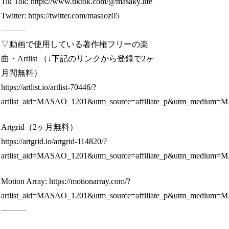
Tik Tok: https://www.tiktok.com/@masaky.life
Twitter: https://twitter.com/masaoz05
―――
▽動画で使用している著作権フリーの楽
曲・Artlist （↓下記のリンクから登録で2ヶ
月間無料）
https://artlist.io/artlist-70446/?
artlist_aid=MASAO_1201&utm_source=affiliate_p&utm_medi
Artgrid（2ヶ月無料）
https://artgrid.io/artgrid-114820/?
artlist_aid=MASAO_1201&utm_source=affiliate_p&utm_medi
Motion Array: https://motionarray.com/?
artlist_aid=MASAO_1201&utm_source=affiliate_p&utm_medi
―――