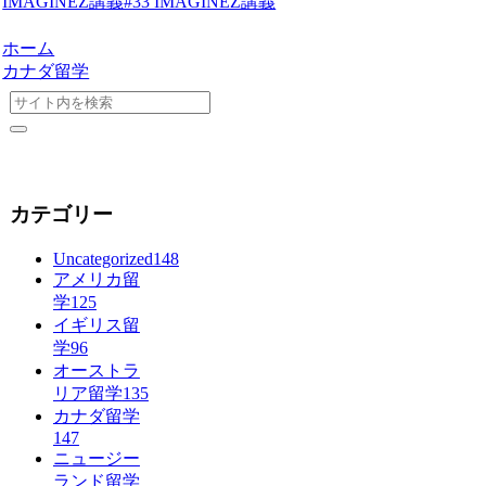
IMAGINEZ講義#33 IMAGINEZ講義
ホーム
カナダ留学
カテゴリー
Uncategorized
148
アメリカ留
学
125
イギリス留
学
96
オーストラ
リア留学
135
カナダ留学
147
ニュージー
ランド留学