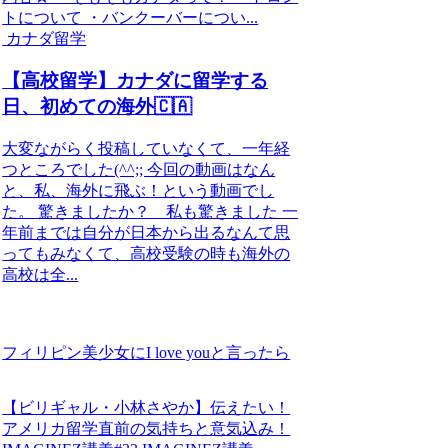
トについて ・バンクーバーについ...
カナダ留学
【高校留学】カナダに留学する
日、初めての海外🇨🇦
大変ながらく投稿していなくて、一年経
つところでした(^^;; 今回の動画はなん
と、私、海外に飛ぶ！という動画でし
た。 驚きましたか？ 私も驚きました 一
年前までは自分が日本から出るなんて思
ってもみなくて、高校受験の時も海外の
高校は全...
フィリピン美少女にI love youと言ったら
【ビリギャル・小林さやか】伝えたい！
アメリカ留学直前の気持ちと意気込み！