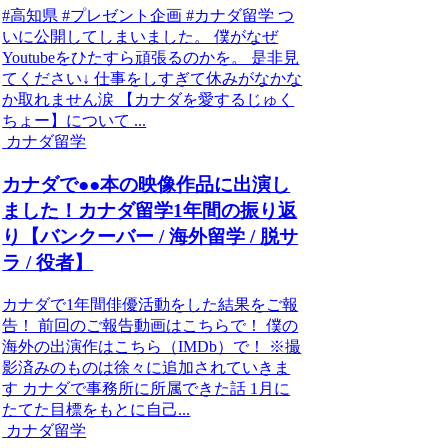
#高知県 #プレゼント企画 #カナダ留学 つ
いに公開してしまいました。 僕がなぜ
Youtubeをひたすら頑張るのかを。 是非見
てください↓ 仕事をしすぎて休みがなかな
か取れません涙 【カナダを愛するじゅく
ちょー】について ...
カナダ留学
カナダで●●本の映像作品に出演し
ました！カナダ留学1年間の振り返
り【バンクーバー / 海外留学 / 脱サ
ラ / 役者】
カナダで1年間俳優活動をした結果をご報
告！ 前回のご報告動画はこちらで！ 僕の
海外の出演作はこちら（IMDb）で！ ※撮
影済みのものは徐々に追加されていきま
す カナダで事務所に所属できた話 1月に
たてた目標をもとに自己...
カナダ留学