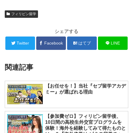
フィリピン留学
シェアする
Twitter
Facebook
はてブ
LINE
関連記事
【お任せを！】当社『セブ留学アカデ
フィリピン留学
ミー』が選ばれる理由
【参加費ゼロ】フィリピン留学後、
フィリピン留学
10日間の高校生外交官プログラムを
体験！海外を経験してみて得たものと