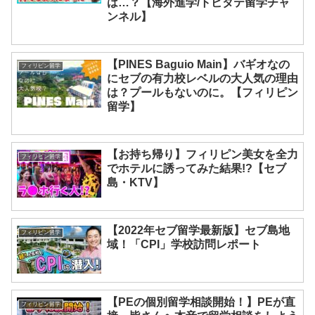
は…？【海外進学/トビタテ留学チャ
ンネル】
【PINES Baguio Main】バギオなの
フィリピン留学
にセブの有力校レベルの大人気の理由
は？プールもないのに。【フィリピン
留学】
【お持ち帰り】フィリピン美女を全力
フィリピン留学
でホテルに誘ってみた結果!?【セブ
島・KTV】
【2022年セブ留学最新版】セブ島地
フィリピン留学
域！「CPI」学校訪問レポート
【PEの個別留学相談開始！】PEが直
フィリピン留学