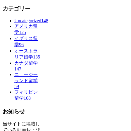
カテゴリー
Uncategorized
148
アメリカ留
学
125
イギリス留
学
96
オーストラ
リア留学
135
カナダ留学
147
ニュージー
ランド留学
59
フィリピン
留学
168
お知らせ
当サイトに掲載し
ている動画および