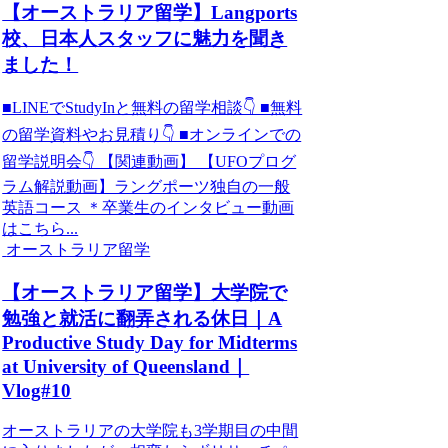
【オーストラリア留学】Langports
校、日本人スタッフに魅力を聞き
ました！
■LINEでStudyInと無料の留学相談👇 ■無料
の留学資料やお見積り👇 ■オンラインでの
留学説明会👇 【関連動画】 【UFOプログ
ラム解説動画】ラングポーツ独自の一般
英語コース ＊卒業生のインタビュー動画
はこちら...
オーストラリア留学
【オーストラリア留学】大学院で
勉強と就活に翻弄される休日｜A
Productive Study Day for Midterms
at University of Queensland｜
Vlog#10
オーストラリアの大学院も3学期目の中間