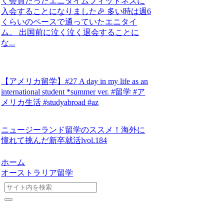
く会員だったエニタイムフィットネスに
入会することになりました🎉 多い時は週6
くらいのペースで通っていたエニタイ
ム。 出国前に泣く泣く退会することに
な...
【アメリカ留学】#27 A day in my life as an
international student *summer ver. #留学 #ア
メリカ生活 #studyabroad #az
ニュージーランド留学のススメ！海外に
憧れて挑んだ新卒就活lvol.184
ホーム
オーストラリア留学