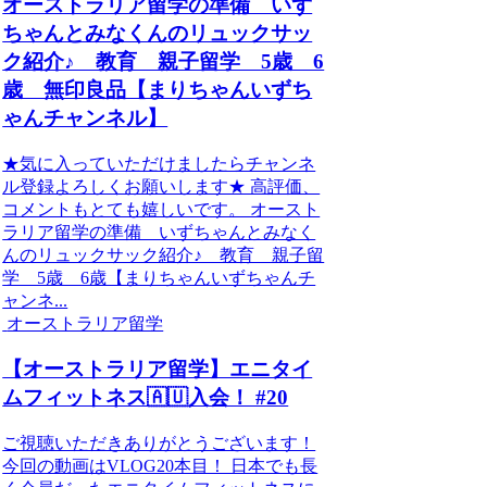
オーストラリア留学の準備 いず
ちゃんとみなくんのリュックサッ
ク紹介♪ 教育 親子留学 5歳 6
歳 無印良品【まりちゃんいずち
ゃんチャンネル】
★気に入っていただけましたらチャンネ
ル登録よろしくお願いします★ 高評価、
コメントもとても嬉しいです。 オースト
ラリア留学の準備 いずちゃんとみなく
んのリュックサック紹介♪ 教育 親子留
学 5歳 6歳【まりちゃんいずちゃんチ
ャンネ...
オーストラリア留学
【オーストラリア留学】エニタイ
ムフィットネス🇦🇺入会！ #20
ご視聴いただきありがとうございます！
今回の動画はVLOG20本目！ 日本でも長