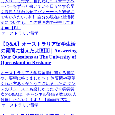
に入りましたが、相変わらずリサーチペ
ーパーをずっと書いている日々です🙃早
く課題も終わらせてパァーーっと観光に
でもいきたいぃ🇦🇺自分の現在の就活状
況についても、この動画内で報告してま
す💼 【Bl...
オーストラリア留学
【Q&A】オーストラリア留学生活
の質問に答えたよ🇦🇺｜Answering
Your Questions at The University of
Queensland in Brisbane
オーストラリア大学院留学に関する質問
や、要望に答えました〜！🌞 質問や要望
くれた方ありがとうございました🫶 ダン
スのリクエストも楽しかったです笑笑笑
次のQ&Aは、チャンネル登録者数1,000人
到達したらやります！ 【動画内で踊...
オーストラリア留学