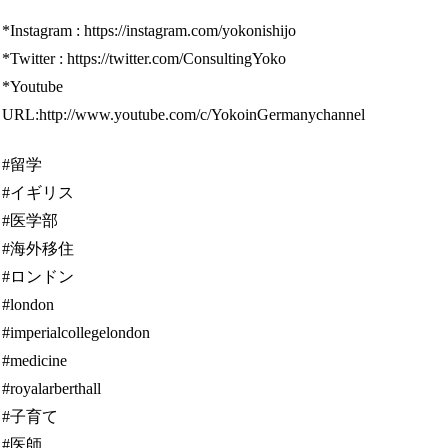
*Instagram : https://instagram.com/yokonishijo
*Twitter : https://twitter.com/ConsultingYoko
*Youtube
URL:http://www.youtube.com/c/YokoinGermanychannel
#留学
#イギリス
#医学部
#海外移住
#ロンドン
#london
#imperialcollegelondon
#medicine
#royalarberthall
#子育て
#医師