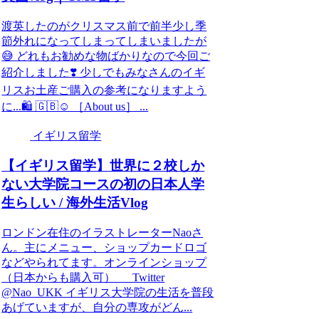
渡英したのがクリスマス前で前半少し季
節外れになってしまってしまいましたが
😅 どれもお勧めな物ばかりなので今回ご
紹介しました❣️ 少しでもみなさんのイギ
リスお土産ご購入の参考になりますよう
に...🛍 🇬🇧☺️ ［About us］ ...
イギリス留学
【イギリス留学】世界に２校しか
ない大学院コースの初の日本人学
生らしい / 海外生活Vlog
ロンドン在住のイラストレーターNaoさ
ん。主にメニュー、ショップカードロゴ
などやられてます。オンラインショップ
（日本からも購入可） Twitter
@Nao_UKK イギリス大学院の生活を普段
あげていますが、自分の専攻がどん...