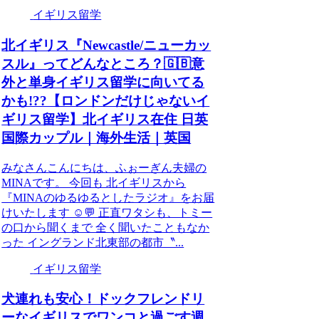
イギリス留学
北イギリス『Newcastle/ニューカッ
スル』ってどんなところ？🇬🇧意
外と単身イギリス留学に向いてる
かも!??【ロンドンだけじゃないイ
ギリス留学】北イギリス在住 日英
国際カップル｜海外生活｜英国
みなさんこんにちは、ふぉーぎん夫婦の
MINAです。 今回も 北イギリスから
『MINAのゆるゆるとしたラジオ』をお届
けいたします ☺️💬 正直ワタシも、トミー
の口から聞くまで 全く聞いたこともなか
った イングランド北東部の都市〝...
イギリス留学
犬連れも安心！ドックフレンドリ
ーなイギリスでワンコと過ごす週