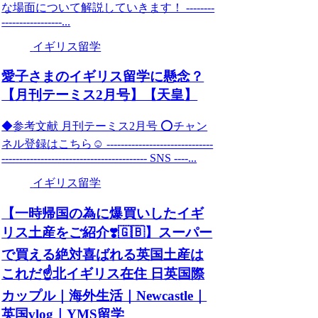
な場面について解説していきます！ --------
-----------------...
イギリス留学
愛子さまのイギリス留学に懸念？
【月刊テーミス2月号】【天皇】
◆参考文献 月刊テーミス2月号 ⭕️チャン
ネル登録はこちら☺️ ------------------------------
----------------------------------------- SNS ----...
イギリス留学
【一時帰国の為に爆買いしたイギ
リス土産をご紹介❣️🇬🇧】スーパー
で買える絶対喜ばれる英国土産は
これだ☝️北イギリス在住 日英国際
カップル｜海外生活｜Newcastle｜
英国vlog｜YMS留学