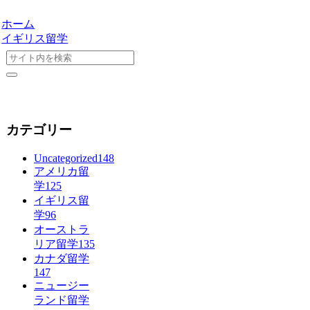
ホーム
イギリス留学
カテゴリー
Uncategorized
148
アメリカ留
学
125
イギリス留
学
96
オーストラ
リア留学
135
カナダ留学
147
ニュージー
ランド留学