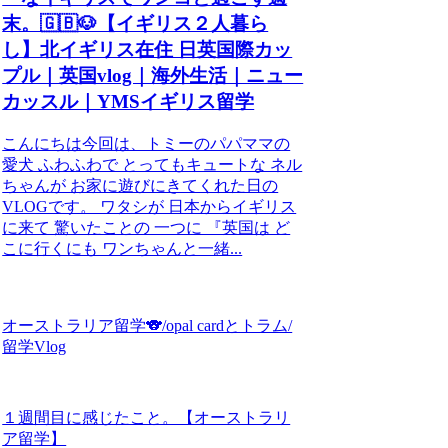
末。🇬🇧🐶【イギリス２人暮ら
し】北イギリス在住 日英国際カッ
プル｜英国vlog｜海外生活｜ニュー
カッスル｜YMSイギリス留学
こんにちは今回は、トミーのパパママの
愛犬 ふわふわで とってもキュートな ネル
ちゃんが お家に遊びにきてくれた日の
VLOGです。 ワタシが 日本からイギリス
に来て 驚いたことの 一つに 『英国は ど
こに行くにも ワンちゃんと一緒...
オーストラリア留学🐨/opal cardとトラム/
留学Vlog
１週間目に感じたこと。【オーストラリ
ア留学】