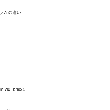
ラムの違い
tml?id=bris21