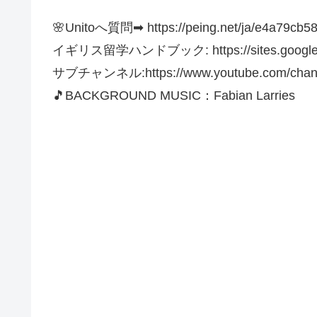
🌸Unitoへ質問➡ https://peing.net/ja/e4a79cb5
イギリス留学ハンドブック: https://sites.google.c
サブチャンネル:https://www.youtube.com/chan
🎵BACKGROUND MUSIC：Fabian Larries