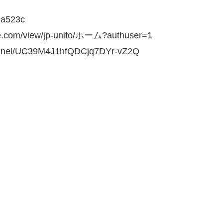
8a523c
om/view/jp-unito/ホーム?authuser=1
nel/UC39M4J1hfQDCjq7DYr-vZ2Q