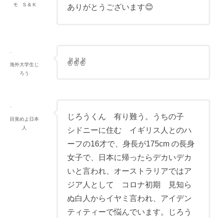
モ S & K
ありがとうございます😊
✌️✌️✌️
海外大学生じ
ろう
じろうくん 有り難う。うちの子
目覚めよ日本
人
シドニーに住む イギリス人とのハ
ーフの16才で、身長が175cm の長身
女子で、日本に帰ったらデカいデカ
いと言われ、オーストラリアではア
ジア人として コロナ初期 見知ら
ぬ白人からイヤミ言われ、アイデン
ティティーで悩んでいます。じろう