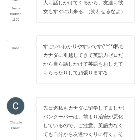
人も話しかけてくるから、友達も彼
Jesus
女もすぐに出来る..（笑わせるなよ）
Buddha
1199
すごい✨わかりやすいです(*^^*)私も
Rose
カナダに引越してきて英語力ゼロだ
から自ら話しかけて英語をおしえて
もらったりして頑張ります💪
先日迄私もカナダに留学してました!
バンクーバーは、前より治安が悪化
Chappie
しているので、ご注意。英語力なく
Charm
ても自分から友達つくりに行く。そ